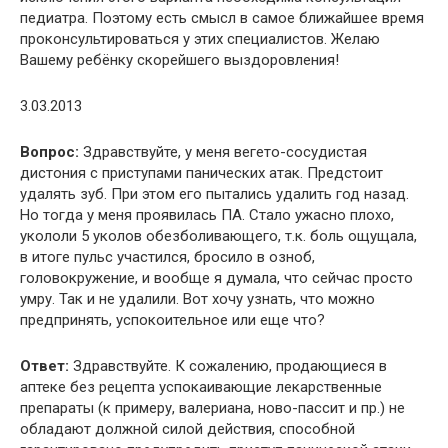
педиатра. Поэтому есть смысл в самое ближайшее время
проконсультироваться у этих специалистов. Желаю
Вашему ребёнку скорейшего выздоровления!
3.03.2013
Вопрос:
Здравствуйте, у меня вегето-сосудистая
дистония с приступами панических атак. Предстоит
удалять зуб. При этом его пытались удалить год назад.
Но тогда у меня проявилась ПА. Стало ужасно плохо,
укололи 5 уколов обезболивающего, т.к. боль ощущала,
в итоге пульс участился, бросило в озноб,
головокружение, и вообще я думала, что сейчас просто
умру. Так и не удалили. Вот хочу узнать, что можно
предпринять, успокоительное или еще что?
Ответ:
Здравствуйте. К сожалению, продающиеся в
аптеке без рецепта успокаивающие лекарственные
препараты (к примеру, валериана, ново-пассит и пр.) не
обладают должной силой действия, способной