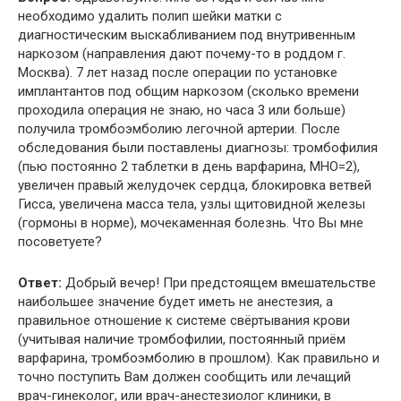
необходимо удалить полип шейки матки с
диагностическим выскабливанием под внутривенным
наркозом (направления дают почему-то в роддом г.
Москва). 7 лет назад после операции по установке
имплантантов под общим наркозом (сколько времени
проходила операция не знаю, но часа 3 или больше)
получила тромбоэмболию легочной артерии. После
обследования были поставлены диагнозы: тромбофилия
(пью постоянно 2 таблетки в день варфарина, МНО=2),
увеличен правый желудочек сердца, блокировка ветвей
Гисса, увеличена масса тела, узлы щитовидной железы
(гормоны в норме), мочекаменная болезнь. Что Вы мне
посоветуете?
Ответ:
Добрый вечер! При предстоящем вмешательстве
наибольшее значение будет иметь не анестезия, а
правильное отношение к системе свёртывания крови
(учитывая наличие тромбофилии, постоянный приём
варфарина, тромбоэмболию в прошлом). Как правильно и
точно поступить Вам должен сообщить или лечащий
врач-гинеколог, или врач-анестезиолог клиники, в