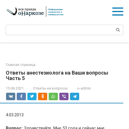
Перейти
к
контенту
Поиск:
Главная страница
Ответы анестезиолога на Ваши вопросы
Часть 5
15.06.2021
Ответы на вопросы
o-admin
4.03.2013
Вопрос:
Здравствуйте. Мне 53 года и сейчас мне