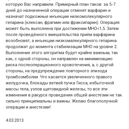
которую Вас направили. Примерный план таков: за 5-7
дней до назначенной операции отменят варфарин и
назначат подкожные инъекции низкомолекулярного
гепарина (клексан, фрагмин или фраксипарин). Операция
может быть выполнена при достижении МНО<1,5. Затем
после проведённого вмешательства приём варфарина
возобновят, а инъекции низкомалекулярного гепарина
продолжат до момента стабилизации МНО на уровне 2.
Выполнение этого алгоритма будет крайне важным, так
как, с одной стороны, он направлен на минимизацию
риска послеоперационного кровотечения, а, с другой
стороны, на предупреждение повторного эпизода
тромбоэмболии. Что касается увеличенного правого
желудочка, блокады ветвей пучка Гисса, избыточной
массы тела, узлов щитовидной железы, то все эти
изменения в ракурсе проведения общей анестезии не так
сильно принципиальны и важны. Желаю благополучной
операции и анестезии!
4.03.2013