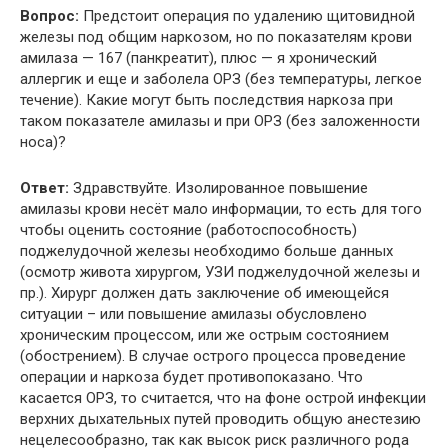
Вопрос:
Предстоит операция по удалению щитовидной
железы под общим наркозом, но по показателям крови
амилаза — 167 (панкреатит), плюс — я хронический
аллергик и еще и заболела ОРЗ (без температуры, легкое
течение). Какие могут быть последствия наркоза при
таком показателе амилазы и при ОРЗ (без заложенности
носа)?
Ответ:
Здравствуйте. Изолированное повышение
амилазы крови несёт мало информации, то есть для того
чтобы оценить состояние (работоспособность)
поджелудочной железы необходимо больше данных
(осмотр живота хирургом, УЗИ поджелудочной железы и
пр.). Хирург должен дать заключение об имеющейся
ситуации – или повышение амилазы обусловлено
хроническим процессом, или же острым состоянием
(обострением). В случае острого процесса проведение
операции и наркоза будет противопоказано. Что
касается ОРЗ, то считается, что на фоне острой инфекции
верхних дыхательных путей проводить общую анестезию
нецелесообразно, так как высок риск различного рода