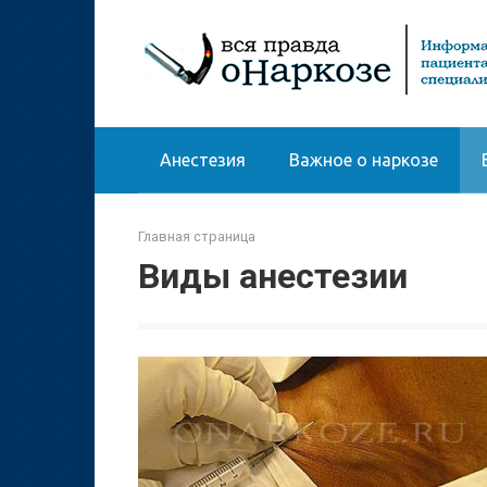
Перейти
к
контенту
Анестезия
Важное о наркозе
Главная страница
Виды анестезии