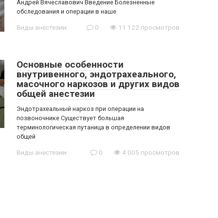
Андрей Вячеславович Введение Болезненные
обследования и операции в наше
Виды анестезии
0
11 122 просмотров
Основные особенности
внутривенного, эндотрахеального,
масочного наркозов и других видов
общей анестезии
Эндотрахеальный наркоз при операции на
позвоночнике Существует большая
терминологическая путаница в определении видов
общей
Виды анестезии
0
4 005 просмотров