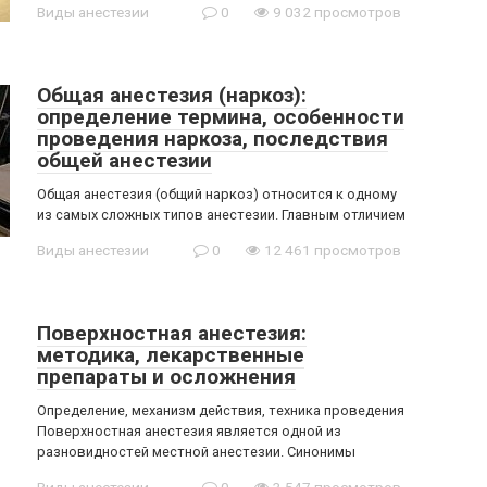
Виды анестезии
0
9 032 просмотров
Общая анестезия (наркоз):
определение термина, особенности
проведения наркоза, последствия
общей анестезии
Общая анестезия (общий наркоз) относится к одному
из самых сложных типов анестезии. Главным отличием
Виды анестезии
0
12 461 просмотров
Поверхностная анестезия:
методика, лекарственные
препараты и осложнения
Определение, механизм действия, техника проведения
Поверхностная анестезия является одной из
разновидностей местной анестезии. Синонимы