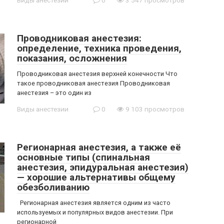
Виды анестезии
0
3 547 просмотров
Проводниковая анестезия:
определение, техника проведения,
показания, осложнения
Проводниковая анестезия верхней конечности Что
такое проводниковая анестезия Проводниковая
анестезия – это один из
Виды анестезии
0
9 103 просмотров
Регионарная анестезия, а также её
основные типы (спинальная
анестезия, эпидуральная анестезия)
— хорошие альтернативы общему
обезболиванию
Регионарная анестезия является одним из часто
используемых и популярных видов анестезии. При
регионарной