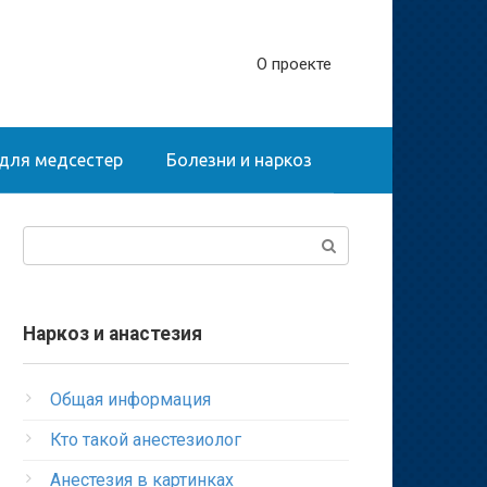
О проекте
для медсестер
Болезни и наркоз
Поиск:
Наркоз и анастезия
Общая информация
Кто такой анестезиолог
Анестезия в картинках