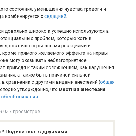
го состояния, уменьшения чувства тревоги и
да комбинируется с
седацией
.
ики довольно широко и успешно используются в
потенциальных проблем, которые хоть и
ся достаточно серьезными реакциями и
к, кроме прямого желаемого эффекта на нервы
акже могу оказывать неблагоприятное
зг, приводя к таким осложнениям, как нарушения
ознания, а также быть причиной сильной
 в сравнении с другими видами анестезий (
общая
есспорно утверждение, что
местная анестезия
 обезболивания
.
9 037 просмотров
я? Поделиться с друзьями: