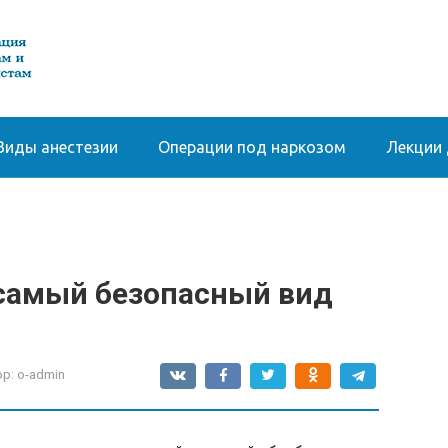
Виды анестезии
Операции под наркозом
Лекции 
 самый безопасный вид
р:
o-admin