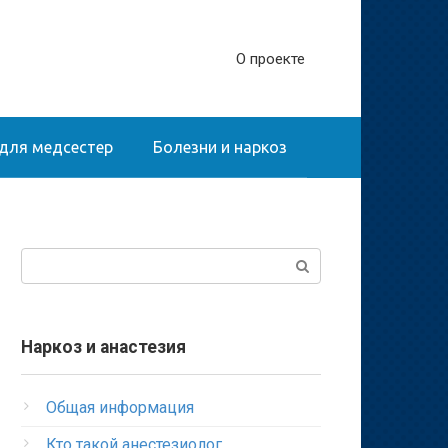
О проекте
для медсестер
Болезни и наркоз
Поиск:
Наркоз и анастезия
Общая информация
Кто такой анестезиолог