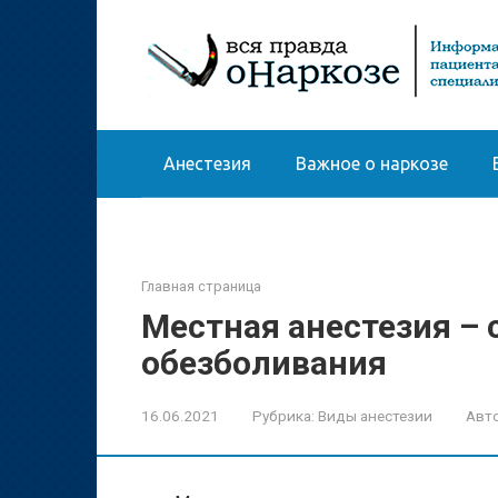
Перейти
к
контенту
Анестезия
Важное о наркозе
Главная страница
Местная анестезия –
обезболивания
16.06.2021
Рубрика:
Виды анестезии
Авто