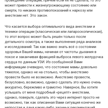
проведение операции, причём если её не сделать, то это
может привести к жизнеугрожающему состоянию или
смерти, то никаких противопоказаний к наркозу или
анестезии нет. Это закон.
Что касается выбора оптимального вида анестезии и
техники операции (классическая или лапароскопическая),
то этот вопрос может быть решён только после
детального осмотра, а также выполнения ряда анализов
и исследований. Так как важно знать всё о состоянии
здоровья Вашей мамы, начиная от частоты дыхания в
покое и заканчивая фракцией выброса левого желудочка
сердца по данным УЗИ. Из сообщённой Вами
информации очевидно, что состояние мамы довольно
тяжелое, однако не на столько, чтобы анестезию
провести было не возможно. Анестезию провести,
безусловно, возможно, однако сделать это нужно очень
аккуратно, бережливо и грамотно. Наверное, Вы хотите
услышать от меня подробный «рецепт» анестезии,
однако, поверьте, сделать это через интернет просто не
возможно, так как описанная Вами ситуация конечно же
непростая и дача каких-либо заочных рекомендаций