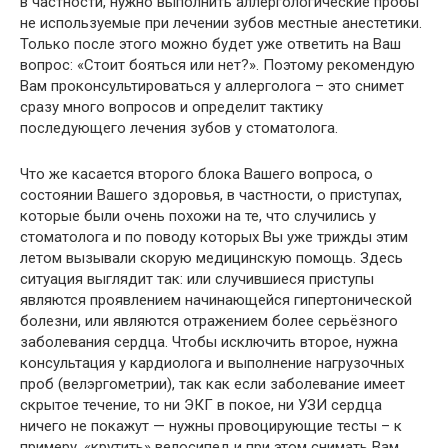
в частности, нужно выполнить аллергологические пробы
не используемые при лечении зубов местные анестетики.
Только после этого можно будет уже ответить на Ваш
вопрос: «Стоит бояться или нет?». Поэтому рекомендую
Вам проконсультироваться у аллерголога – это снимет
сразу много вопросов и определит тактику
последующего лечения зубов у стоматолога.
Что же касается второго блока Вашего вопроса, о
состоянии Вашего здоровья, в частности, о приступах,
которые были очень похожи на те, что случились у
стоматолога и по поводу которых Вы уже трижды этим
летом вызывали скорую медицинскую помощь. Здесь
ситуация выглядит так: или случившиеся приступы
являются проявлением начинающейся гипертонической
болезни, или являются отражением более серьёзного
заболевания сердца. Чтобы исключить второе, нужна
консультация у кардиолога и выполнение нагрузочных
проб (велэргометрии), так как если заболевание имеет
скрытое течение, то ни ЭКГ в покое, ни УЗИ сердца
ничего не покажут — нужны провоцирующие тесты – к
примеру, «крутить» велосипед и при этом снимать Вам