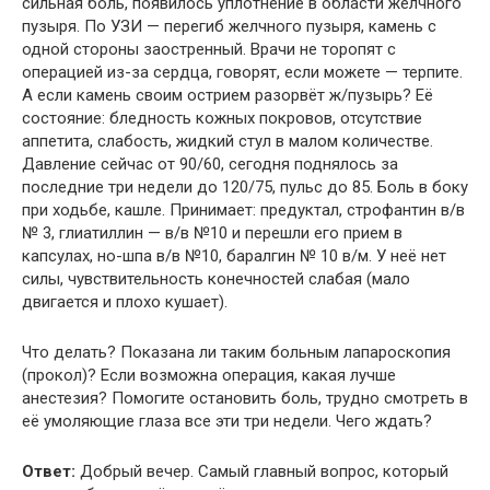
сильная боль, появилось уплотнение в области желчного
пузыря. По УЗИ — перегиб желчного пузыря, камень с
одной стороны заостренный. Врачи не торопят с
операцией из-за сердца, говорят, если можете — терпите.
А если камень своим острием разорвёт ж/пузырь? Её
состояние: бледность кожных покровов, отсутствие
аппетита, слабость, жидкий стул в малом количестве.
Давление сейчас от 90/60, сегодня поднялось за
последние три недели до 120/75, пульс до 85. Боль в боку
при ходьбе, кашле. Принимает: предуктал, строфантин в/в
№ 3, глиатиллин — в/в №10 и перешли его прием в
капсулах, но-шпа в/в №10, баралгин № 10 в/м. У неё нет
силы, чувствительность конечностей слабая (мало
двигается и плохо кушает).
Что делать? Показана ли таким больным лапароскопия
(прокол)? Если возможна операция, какая лучше
анестезия? Помогите остановить боль, трудно смотреть в
её умоляющие глаза все эти три недели. Чего ждать?
Ответ:
Добрый вечер. Самый главный вопрос, который