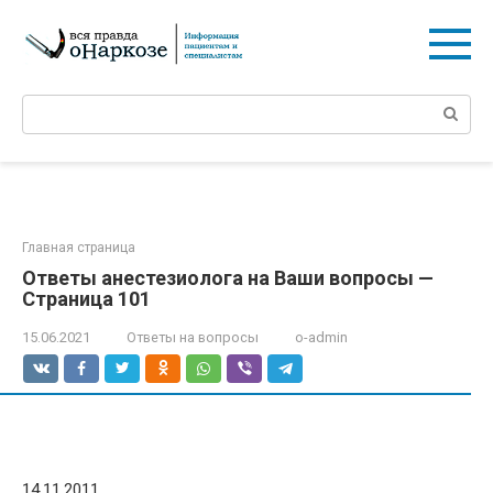
Перейти
к
контенту
Поиск:
Главная страница
Ответы анестезиолога на Ваши вопросы —
Страница 101
15.06.2021
Ответы на вопросы
o-admin
14.11.2011