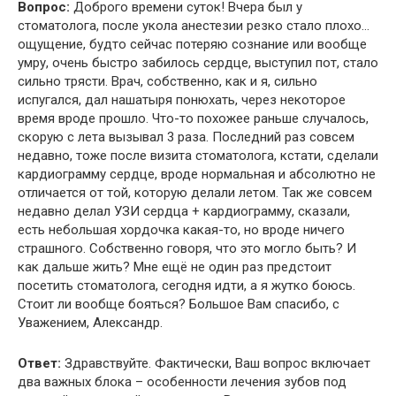
Вопрос:
Доброго времени суток! Вчера был у
стоматолога, после укола анестезии резко стало плохо…
ощущение, будто сейчас потеряю сознание или вообще
умру, очень быстро забилось сердце, выступил пот, стало
сильно трясти. Врач, собственно, как и я, сильно
испугался, дал нашатыря понюхать, через некоторое
время вроде прошло. Что-то похожее раньше случалось,
скорую с лета вызывал 3 раза. Последний раз совсем
недавно, тоже после визита стоматолога, кстати, сделали
кардиограмму сердце, вроде нормальная и абсолютно не
отличается от той, которую делали летом. Так же совсем
недавно делал УЗИ сердца + кардиограмму, сказали,
есть небольшая хордочка какая-то, но вроде ничего
страшного. Собственно говоря, что это могло быть? И
как дальше жить? Мне ещё не один раз предстоит
посетить стоматолога, сегодня идти, а я жутко боюсь.
Стоит ли вообще бояться? Большое Вам спасибо, с
Уважением, Александр.
Ответ:
Здравствуйте. Фактически, Ваш вопрос включает
два важных блока – особенности лечения зубов под