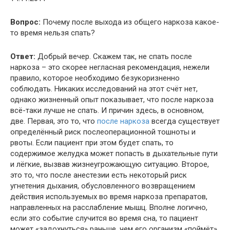
Вопрос:
Почему после выхода из общего наркоза какое-
то время нельзя спать?
Ответ:
Добрый вечер. Скажем так, не спать после
наркоза – это скорее негласная рекомендация, нежели
правило, которое необходимо безукоризненно
соблюдать. Никаких исследований на этот счёт нет,
однако жизненный опыт показывает, что после наркоза
всё-таки лучше не спать. И причин здесь, в основном,
две. Первая, это то, что
после наркоза
всегда существует
определённый риск послеоперационной тошноты и
рвоты. Если пациент при этом будет спать, то
содержимое желудка может попасть в дыхательные пути
и лёгкие, вызвав жизнеугрожающую ситуацию. Второе,
это то, что после анестезии есть некоторый риск
угнетения дыхания, обусловленного возвращением
действия используемых во время наркоза препаратов,
направленных на расслабление мышц. Вполне логично,
если это событие случится во время сна, то пациент
может «задохнуться» раньше, чем его организм «поймёт»,