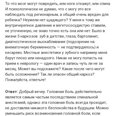
То что мозг могут повредить, или ноги откажут, или спина.
И психологически не думаю, что с могу это все
наблюдать под регионарным, а общий очень вреден для
ребенка? Неужели нет щадящего? У меня к тому же
внутричерепное давление и вегетососудистую ставили,
не уточненную, не знаю точно есть она или нет. Было в
жизни 5 наркозов: зуб в детстве, глаза, бартолинит,
диагностическое выскабливание (подозрение на
внематочную беременность — не подтвердилось) и
кесарево. Местные анестетики у зубного например меня
берут плохо или ненадолго. Никак не могу попасть на
прием к неврологу — один врач и запись чуть ли не за
месяц. Может вы подскажете? Какие после чего могут
быть осложнения? Так ли опасен общий наркоз?
Пожалуйста, ответьте!
Ответ:
Добрый вечер. Головная боль действительно
является самым частым последствием спинальной
анестезией, однако эта головная боль всегда проходит,
не доставляя никакого беспокойства в будущем. Можно
уменьшить риск возникновения головной боли, если