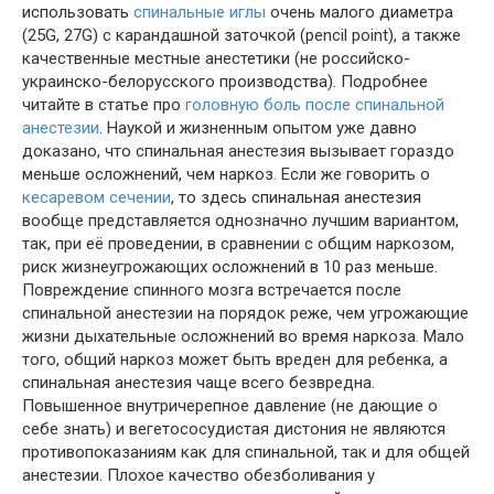
использовать
спинальные иглы
очень малого диаметра
(25G, 27G) с карандашной заточкой (pencil point), а также
качественные местные анестетики (не российско-
украинско-белорусского производства). Подробнее
читайте в статье про
головную боль после спинальной
анестезии
. Наукой и жизненным опытом уже давно
доказано, что спинальная анестезия вызывает гораздо
меньше осложнений, чем наркоз. Если же говорить о
кесаревом сечении
, то здесь спинальная анестезия
вообще представляется однозначно лучшим вариантом,
так, при её проведении, в сравнении с общим наркозом,
риск жизнеугрожающих осложнений в 10 раз меньше.
Повреждение спинного мозга встречается после
спинальной анестезии на порядок реже, чем угрожающие
жизни дыхательные осложнений во время наркоза. Мало
того, общий наркоз может быть вреден для ребенка, а
спинальная анестезия чаще всего безвредна.
Повышенное внутричерепное давление (не дающие о
себе знать) и вегетососудистая дистония не являются
противопоказаниям как для спинальной, так и для общей
анестезии. Плохое качество обезболивания у