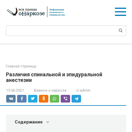
Перейти
к
контенту
Поиск:
Главная страница
Различия спинальной и эпидуральной
анестезии
15.06.2021
Важное о наркозе
o-admin
Содержание