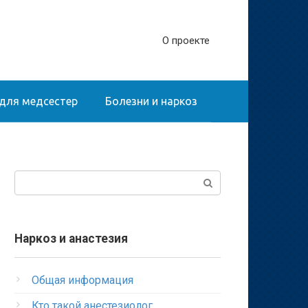
О проекте
для медсестер
Болезни и наркоз
Поиск:
Наркоз и анастезия
Общая информация
Кто такой анестезиолог