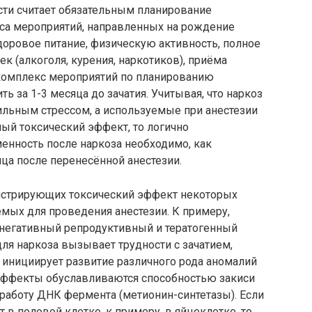
ти считает обязательным планирование
са мероприятий, направленных на рождение
доровое питание, физическую активность, полное
к (алкоголя, курения, наркотиков), приёма
 комплекс мероприятий по планированию
 за 1-3 месяца до зачатия. Учитывая, что наркоз
ильным стрессом, а используемые при анестезии
ый токсический эффект, то логично
енность после наркоза необходимо, как
яца после перенесённой анестезии.
нстрирующих токсический эффект некоторых
мых для проведения анестезии. К примеру,
т негативный репродуктивный и тератогенный
для наркоза вызывает трудности с зачатием,
 инициирует развитие различного рода аномалий
эффекты обуславливаются способностью закиси
 работу ДНК фермента (метионин-синтетазы). Если
в половой клетке, к примеру, в яйцеклетке, то