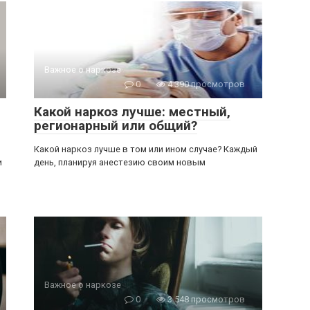
Важное о наркозе
0
4 390 просмотров
Какой наркоз лучше: местный,
регионарный или общий?
Какой наркоз лучше в том или ином случае? Каждый
и
день, планируя анестезию своим новым
Важное о наркозе
0
3 548 просмотров