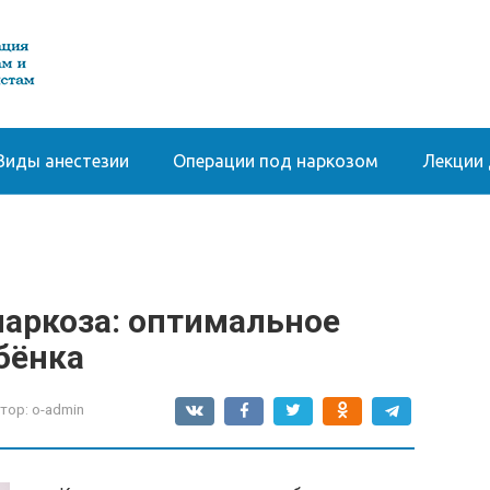
Виды анестезии
Операции под наркозом
Лекции 
наркоза: оптимальное
бёнка
тор:
o-admin