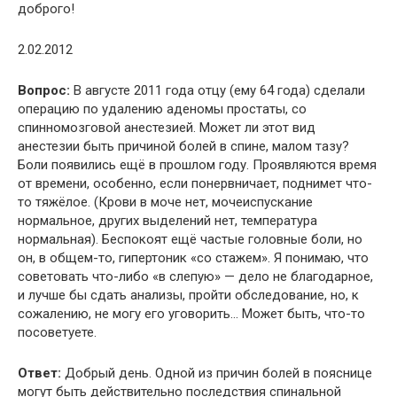
доброго!
2.02.2012
Вопрос:
В августе 2011 года отцу (ему 64 года) сделали
операцию по удалению аденомы простаты, со
спинномозговой анестезией. Может ли этот вид
анестезии быть причиной болей в спине, малом тазу?
Боли появились ещё в прошлом году. Проявляются время
от времени, особенно, если понервничает, поднимет что-
то тяжёлое. (Крови в моче нет, мочеиспускание
нормальное, других выделений нет, температура
нормальная). Беспокоят ещё частые головные боли, но
он, в общем-то, гипертоник «со стажем». Я понимаю, что
советовать что-либо «в слепую» — дело не благодарное,
и лучше бы сдать анализы, пройти обследование, но, к
сожалению, не могу его уговорить… Может быть, что-то
посоветуете.
Ответ:
Добрый день. Одной из причин болей в пояснице
могут быть действительно последствия спинальной