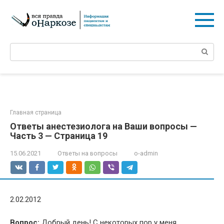
Перейти
к
контенту
Поиск:
Главная страница
Ответы анестезиолога на Ваши вопросы —
Часть 3 — Страница 19
15.06.2021
Ответы на вопросы
o-admin
2.02.2012
Вопрос:
Добрый день! С некоторых пор у меня