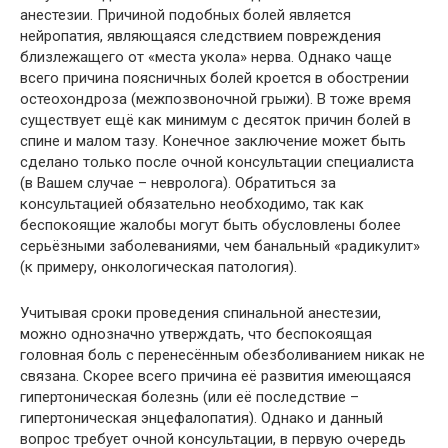
анестезии. Причиной подобных болей является
нейропатия, являющаяся следствием повреждения
близлежащего от «места укола» нерва. Однако чаще
всего причина поясничных болей кроется в обострении
остеохондроза (межпозвоночной грыжи). В тоже время
существует ещё как минимум с десяток причин болей в
спине и малом тазу. Конечное заключение может быть
сделано только после очной консультации специалиста
(в Вашем случае – невролога). Обратиться за
консультацией обязательно необходимо, так как
беспокоящие жалобы могут быть обусловлены более
серьёзными заболеваниями, чем банальный «радикулит»
(к примеру, онкологическая патология).
Учитывая сроки проведения спинальной анестезии,
можно однозначно утверждать, что беспокоящая
головная боль с перенесённым обезболиванием никак не
связана. Скорее всего причина её развития имеющаяся
гипертоническая болезнь (или её последствие –
гипертоническая энцефалопатия). Однако и данный
вопрос требует очной консультации, в первую очередь