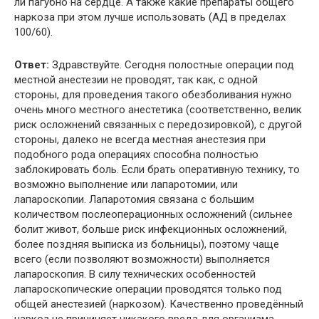
ли пагубно на сердце. А также какие препараты общего
наркоза при этом лучше использовать (АД в пределах
100/60).
Ответ:
Здравствуйте. Сегодня полостные операции под
местной анестезии не проводят, так как, с одной
стороны, для проведения такого обезболивания нужно
очень много местного анестетика (соответственно, велик
риск осложнений связанных с передозировкой), с другой
стороны, далеко не всегда местная анестезия при
подобного рода операциях способна полностью
заблокировать боль. Если брать оперативную технику, то
возможно выполнение или лапаротомии, или
лапароскопии. Лапаротомия связана с большим
количеством послеоперационных осложнений (сильнее
болит живот, больше риск инфекционных осложнений,
более поздняя выписка из больницы), поэтому чаще
всего (если позволяют возможности) выполняется
лапароскопия. В силу технических особенностей
лапароскопические операции проводятся только под
общей анестезией (наркозом). Качественно проведённый
наркоз не причиняет никакого вреда для организма,