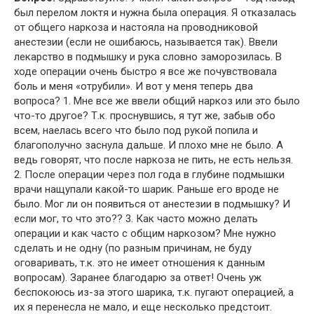
был перелом локтя и нужна была операция. Я отказалась
от общего наркоза и настояла на проводниковой
анестезии (если не ошибаюсь, называется так). Ввели
лекарство в подмышку и рука словно заморозилась. В
ходе операции очень быстро я все же почувствовала
боль и меня «отрубили». И вот у меня теперь два
вопроса? 1. Мне все же ввели общий наркоз или это было
что-то другое? Т.к. проснувшись, я тут же, забыв обо
всем, наелась всего что было под рукой попила и
благополучно заснула дальше. И плохо мне не было. А
ведь говорят, что после наркоза не пить, не есть нельзя.
2. После операции через пол года в глубине подмышки
врачи нащупали какой-то шарик. Раньше его вроде не
было. Мог ли он появиться от анестезии в подмышку? И
если мог, то что это?? 3. Как часто можно делать
операции и как часто с общим наркозом? Мне нужно
сделать и не одну (по разным причинам, не буду
оговаривать, т.к. это не имеет отношения к данным
вопросам). Заранее благодарю за ответ! Очень уж
беспокоюсь из-за этого шарика, т.к. пугают операцией, а
их я перенесла не мало, и еще несколько предстоит.