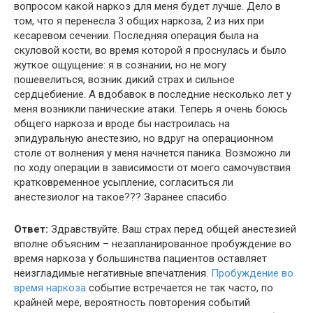
вопросом какой наркоз для меня будет лучше. Дело в
том, что я перенесла 3 общих наркоза, 2 из них при
кесаревом сечении. Последняя операция была на
скуловой кости, во время которой я проснулась и было
жуткое ощущение: я в сознании, но не могу
пошевелиться, возник дикий страх и сильное
сердцебиение. А вдобавок в последние несколько лет у
меня возникли панические атаки. Теперь я очень боюсь
общего наркоза и вроде бы настроилась на
эпидуральную анестезию, но вдруг на операционном
столе от волнения у меня начнется паника. Возможно ли
по ходу операции в зависимости от моего самочувствия
кратковременное усыпление, согласиться ли
анестезиолог на такое??? Заранее спасибо.
Ответ:
Здравствуйте. Ваш страх перед общей анестезией
вполне объясним – незапланированное пробуждение во
время наркоза у большинства пациентов оставляет
неизгладимые негативные впечатления.
Пробуждение во
время наркоза
событие встречается не так часто, по
крайней мере, вероятность повторения событий