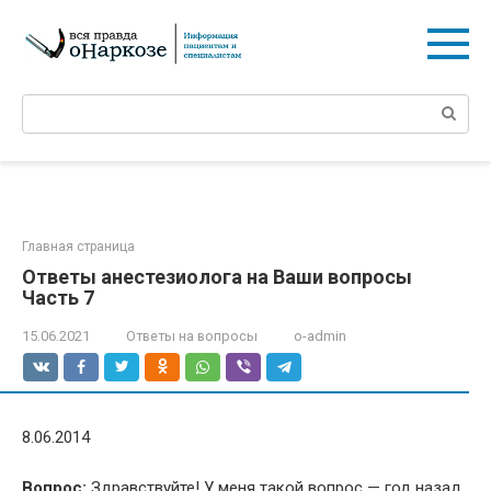
Перейти
к
контенту
Поиск:
Главная страница
Ответы анестезиолога на Ваши вопросы
Часть 7
15.06.2021
Ответы на вопросы
o-admin
8.06.2014
Вопрос:
Здравствуйте! У меня такой вопрос — год назад