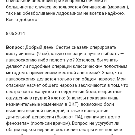
спинальной анестезии при кесаревом сечении в
большинстве случаев используется бупивакаин (маркаин),
так как обезболивание лидокаином не всегда надёжно.
Всего доброго!
8.06.2014
Вопрос:
Добрый день. Сестре сказали оперировать
кисту яичника (9 см), какую операцию лучше выбрать —
лапароскопию либо полостную? Хотелось бы узнать —
делают ли подобные операции классическим полостным
методом с применением местной анестезии? Знаю, что
лапароскопия делается только при общем наркозе. Мои
опасения насчет общего наркоза заключаются в том, что
сестра часто жалуется на сердечные боли, неприятные
ощущения в грудной клетке (анализы показали лишь
незначительные изменения в ЭКГ), возможно боли
вызваны нервной природой, а также вследствие
длительной депрессии (бывают ПА), принимает долго
фенозепам (прописан врачом). Вопрос: не усугубит ли
общий наркоз нервное состояние сестры и не повлияет