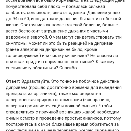
исследования все было нормально, а на следующий день
почувствовала себя плохо — появилась сильная
слабость, сонливость, зевота, одышка. Давление упало
до 94 на 60, иногда такое давление бывает и в обычной
жизни. Состояние как после тяжелой болезни, больше
всего беспокоит затруднение дыхания с частыми
вздохами и зевотой. О чем могут свидетельствовать эти
симптомы, может ли это быть реакцией на диприван
(ранее аллергии на диприван не было, кроме
головокружения) или чистку кишечника? Не опасны ли
они и как придти в нормальное состояние? К какому
специалисту обратиться? Спасибо.
Ответ:
Здравствуйте. Это точно не побочное действие
дипривана (прошло достаточно времени для выведения
препарата из организма), также маловероятна
аллергическая природа недомогания (как правило,
аллергия проявляется ещё и кожной сыпью). Чтобы
определиться с причиной возникших жалоб необходим
очный осмотр и проведение простых анализов, поэтому
постарайтесь в самое ближайшее время обратиться за
консультацией к Вашему терапевту. Желаю скорейшего