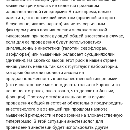
мышечная ригидность не является признаком
злокачественной гипертермии. В тоже время, важно
заметить, что возникший симптом (причиной которого,
безусловно, явился наркоз) является серьёзным
фактором риска возникновения злокачественной
гипертермии при последующей общей анестезии в случае,
если для её проведения будут использоваться
ингаляционные анестетики (галотан, севофлюран,
изофлюран) или мышечный релаксант сукцинилхолин
(дитилин). На сколько высок этот риск в нашей стране
никак узнать нельзя, так как отсутствуют лаборатории,
которые бы могли провести анализ на
предрасположенность к злокачественной гипертермии
(это исследование можно сделать только в Европе и то
не во всех странах; знаю точно, что делают в Англии,
Франции). Поэтому остаётся лишь одно: в случае
проведения общей анестезии обязательно предупредить
анестезиолога о возникшей при прошлом наркозе
мышечной ригидности и подозрении на злокачественную
гипертермию. В этой ситуации анестезиолог для
проведения анестезии будет использовать другие