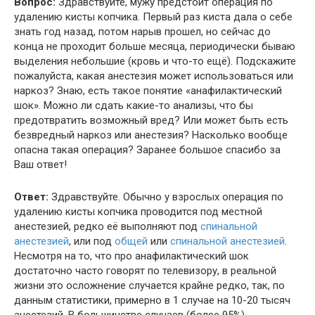
Вопрос:
Здравствуйте, мужу предстоит операция по
удалению кисты копчика. Первый раз киста дала о себе
знать год назад, потом нарыв прошел, но сейчас до
конца не проходит больше месяца, периодически бываю
выделения небольшие (кровь и что-то ещё). Подскажите
пожалуйста, какая анестезия может использоваться или
наркоз? Знаю, есть такое понятие «анафилактический
шок». Можно ли сдать какие-то анализы, что бы
предотвратить возможный вред? Или может быть есть
безвредный наркоз или анестезия? Насколько вообще
опасна такая операция? Заранее большое спасибо за
Ваш ответ!
Ответ:
Здравствуйте. Обычно у взрослых операция по
удалению кисты копчика проводится под местной
анестезией, редко её выполняют под
спинальной
анестезией
, или под
общей
или
спинальной анестезией
.
Несмотря на то, что про анафилактический шок
достаточно часто говорят по телевизору, в реальной
жизни это осложнение случается крайне редко, так, по
данным статистики, примерно в 1 случае на 10-20 тысяч
анестезий. В большинстве случаев (более 95%)