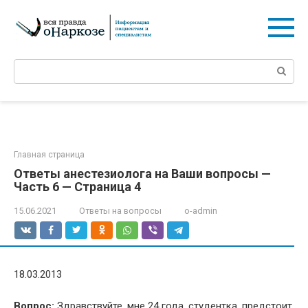
Перейти
к
контенту
Поиск:
Главная страница
Ответы анестезиолога на Ваши вопросы —
Часть 6 — Страница 4
15.06.2021
Ответы на вопросы
o-admin
18.03.2013
Вопрос:
Здравствуйте, мне 24 года, студентка, предстоит