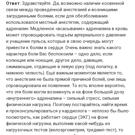
Ответ:
Здравствуйте. Да, возможно наличие косвенной
связи между проведённой анестезией и возникшими
загрудинными болями, если для обезболивания
использовался местный анестетик, содержащий
адреналин. Медленное «всасывание» адреналина в кровь
может спровоцировать подъём артериального давления
и учащение пульса, которые в свою очередь могут
привести к болям в сердце. Очень важно знать какого
характера боли Вас беспокоили – одно дело, если
колющие или ноющие, другое дело, давящие,
сжимающие, отдающие в левую руку (под лопатку, в
нижнюю челюсть). Ещё важным моментом является то,
что анестезия не была прямой причиной болей, они лишь
спровоцировала их появление. То есть вполне вероятно,
что эти боли могли возникнуть и на фоне большой дозу
«внутреннего» адреналина – сильный стресс, сильная
физическая нагрузка. Поэтому постарайтесь найти время
и проконсультироваться у кардиолога – неплохо бы было
посмотреть, как работает сердце (ЭКГ) на фоне
физической нагрузки, выполнив какой-нибудь из
нагрузочных тестов (велоэргометрия, тредмил-тест), то