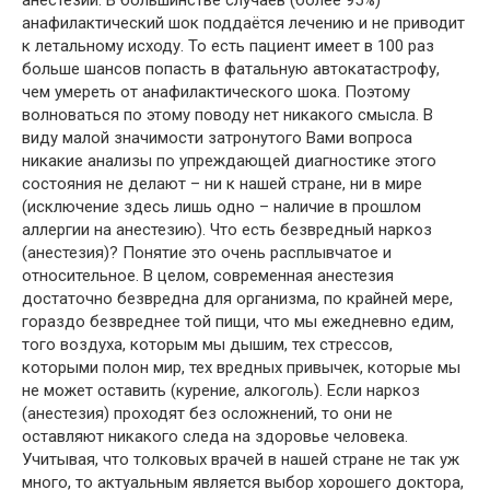
анафилактический шок поддаётся лечению и не приводит
к летальному исходу. То есть пациент имеет в 100 раз
больше шансов попасть в фатальную автокатастрофу,
чем умереть от анафилактического шока. Поэтому
волноваться по этому поводу нет никакого смысла. В
виду малой значимости затронутого Вами вопроса
никакие анализы по упреждающей диагностике этого
состояния не делают – ни к нашей стране, ни в мире
(исключение здесь лишь одно – наличие в прошлом
аллергии на анестезию). Что есть безвредный наркоз
(анестезия)? Понятие это очень расплывчатое и
относительное. В целом, современная анестезия
достаточно безвредна для организма, по крайней мере,
гораздо безвреднее той пищи, что мы ежедневно едим,
того воздуха, которым мы дышим, тех стрессов,
которыми полон мир, тех вредных привычек, которые мы
не может оставить (курение, алкоголь). Если наркоз
(анестезия) проходят без осложнений, то они не
оставляют никакого следа на здоровье человека.
Учитывая, что толковых врачей в нашей стране не так уж
много, то актуальным является выбор хорошего доктора,