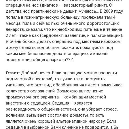
операция на нос (диагноз — вазомоторный ринит). С
детства нос практически не дышит, мучаюсь… В 2009 году
попала в психиатрическую больницу, пролежала там 4
месяца, пила и сейчас пью очень много дорогостоящих
лекарств, сказали, что их необходимо пить еще в течение
2 лет… такие как (сердолект, азалептин, и пальтокальцин).
Я очень боюсь делать операцию под местным наркозом,
и хочу сделать под общим, скажите, пожалуйста, под
каким мне безопаснее делать операцию, и каковы
последствия общего наркоза???
Ответ:
Добрый вечер. Если операцию можно провести
под местной анестезий, то лучше так и поступить,
учитывая, что этот вид обезболивания имеет наименьшее
количество осложнений. Возможно выполнение
промежуточного варианта – комбинации местной
анестезии с седацией. Седация – является
разновидностью общей анестезии, она убирает стресс,
волнения, вызывает состояние дремоты, то есть
является очень хорошей альтернативной наркозу. Если
седация в выбранной Вами клинике не проводится, а Вы