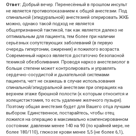
Ответ:
Добрый вечер. Перенесённый в прошлом инсульт
не является противопоказанием к общей анестезии. Под
спинальной (эпидуральной) анестезией оперировать ЖКБ
можно, однако такой подход не является
общепризнанной тактикой, так как является далеко не
оптимальным для пациента, тем более при наличии
серьёзных сопутствующих заболеваний (в первую
очередь гипертонии, ожирения) и пожилого возраста.
Современный наркоз является достаточно безопасной
техникой обезболивания. Проводя наркоз анестезиолог в
больше степени может контролировать и управлять
сердечно-сосудистой и дыхательной системами
пациента, чегт не скажешь в случае использования
спинальной/эпидуральной анестезии при операциях на
верхнем этаже брюшной полости (к которым относится и
холецистэктомия, то есть удаление желчного пузыря).
Поэтому общая анестезия будет для Вашего отца лучшим
выбором. Единственное, постарайтесь, чтобы отец
ложился на операцию в максимально компенсированном
состоянии: давлении менее 140 на 90 (по крайней мере, не
более 180/110), глюкозе крови менее 5,5 (не более 6,1),