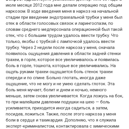
июле месяце 2012 года мне делали операцию под общим
наркозом. В ходе введения меня в наркоз на начальной
стадии при введении эндотрахеальной трубки у меня был
отек в области голосовых связок и ларингоспазм, по
словам среднего медперсонала операционной был такой
отек, что с большим трудом удалось ввести трубку. Что
только, якобы с трубкой с лампочкой удалось ввести
трубку. Через 2 недели после наркоза у меня, сначала
появилось ощущения давления в области задней стенки
трахеи, в горле, которое все увеличивалось и появилась
боль в горле, тошнота, которые все увеличивались. На
ощупь руками трахеи ощущается боль стенок трахеи
спереди и по спине. Больно глотать, иногда даже
ощущение, что не могу и не умею сделать глоток. Эта
боль меня мучает, болит и днем и ночью, немного
меньше, затем снова увеличивается. Когда ложусь на бок,
то при малейшем давлении подушки на шею — боль
усиливается, приходится иногда садиться, а затем,
посидев, ложиться. Также, после этого наркоза у меня
боли в сердце и тахикардия. Дополняю, что я служила
эксперт-криминалистом, контактировала с химическими