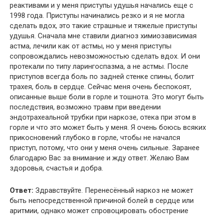
реактивами и у меня приступы удушья начались еще с
1998 года. Приступы начинались резко и я не могла
сделать вдох, это такие страшные и тяжелые приступы
удушья. Сначала мне ставили диагноз химиозависимая
астма, лечили как от астмы, но у меня приступы
сопровождались невозможностью сделать вдох. И они
протекали по типу ларингоспазма, а не астмы. После
приступов всегда боль по задней стенке спины, болит
трахея, боль в сердце. Сейчас меня очень беспокоят,
описанные выше боли в горле и тошнота. Это могут быть
последствия, возможно травм при введении
эндотрахеальной трубки при наркозе, отека при этом в
горле и что это может быть у меня. Я очень боюсь всяких
прикосновений глубоко в горле, чтобы не начался
приступ, потому, что они у меня очень сильные. Заранее
благодарю Вас за внимание и жду ответ. Желаю Вам
здоровья, счастья и добра.
Ответ:
Здравствуйте. Перенесённый наркоз не может
быть непосредственной причиной болей в сердце или
аритмии, однако может спровоцировать обострение