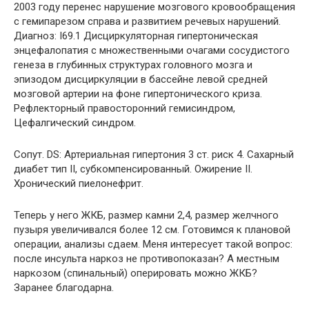
2003 году перенес нарушение мозгового кровообращения
с гемипарезом справа и развитием речевых нарушений.
Диагноз: I69.1 Дисциркуляторная гипертоническая
энцефалопатия с множественными очагами сосудистого
генеза в глубинных структурах головного мозга и
эпизодом дисциркуляции в бассейне левой средней
мозговой артерии на фоне гипертонического криза.
Рефлекторный правосторонний гемисиндром,
Цефалгический синдром.
Сопут. DS: Артериальная гипертония 3 ст. риск 4. Сахарный
диабет тип II, субкомпенсированный. Ожирение II.
Хронический пиелонефрит.
Теперь у него ЖКБ, размер камни 2,4, размер желчного
пузыря увеличивался более 12 см. Готовимся к плановой
операции, анализы сдаем. Меня интересует такой вопрос:
после инсульта наркоз не противопоказан? А местным
наркозом (спинальный) оперировать можно ЖКБ?
Заранее благодарна.