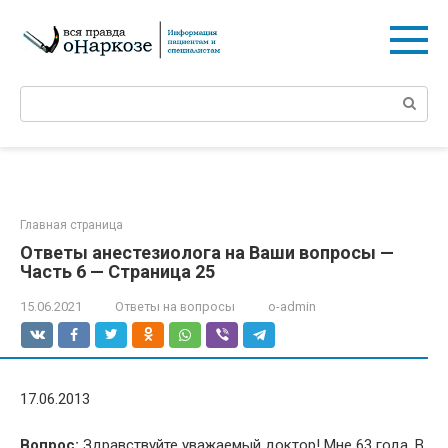
Перейти
к
контенту
Поиск:
Главная страница
Ответы анестезиолога на Ваши вопросы —
Часть 6 — Страница 25
15.06.2021
Ответы на вопросы
o-admin
17.06.2013
Вопрос:
Здравствуйте уважаемый доктор! Мне 63 года. В