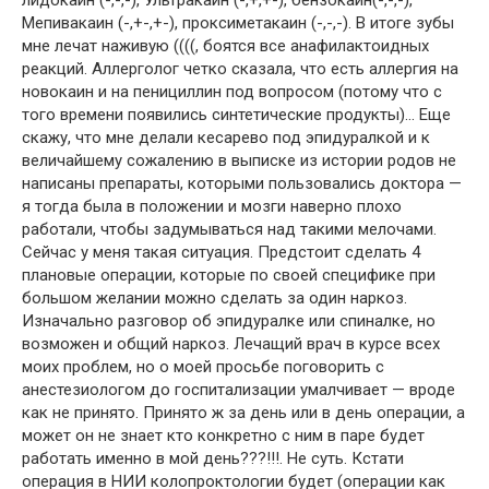
Мепивакаин (-,+-,+-), проксиметакаин (-,-,-). В итоге зубы
мне лечат наживую ((((, боятся все анафилактоидных
реакций. Аллерголог четко сказала, что есть аллергия на
новокаин и на пенициллин под вопросом (потому что с
того времени появились синтетические продукты)… Еще
скажу, что мне делали кесарево под эпидуралкой и к
величайшему сожалению в выписке из истории родов не
написаны препараты, которыми пользовались доктора —
я тогда была в положении и мозги наверно плохо
работали, чтобы задумываться над такими мелочами.
Сейчас у меня такая ситуация. Предстоит сделать 4
плановые операции, которые по своей специфике при
большом желании можно сделать за один наркоз.
Изначально разговор об эпидуралке или спиналке, но
возможен и общий наркоз. Лечащий врач в курсе всех
моих проблем, но о моей просьбе поговорить с
анестезиологом до госпитализации умалчивает — вроде
как не принято. Принято ж за день или в день операции, а
может он не знает кто конкретно с ним в паре будет
работать именно в мой день???!!!. Не суть. Кстати
операция в НИИ колопроктологии будет (операции как