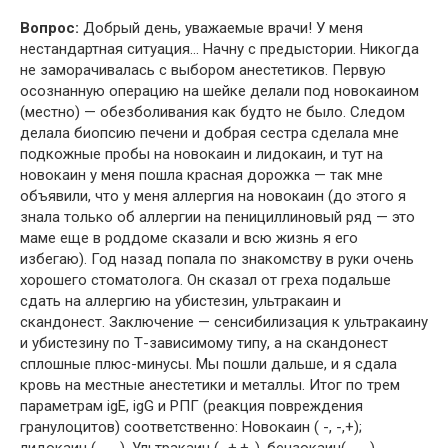
Вопрос:
Добрый день, уважаемые врачи! У меня
нестандартная ситуация… Начну с предыстории. Никогда
не заморачивалась с выбором анестетиков. Первую
осознанную операцию на шейке делали под новокаином
(местно) — обезболивания как будто не было. Следом
делала биопсию печени и добрая сестра сделала мне
подкожные пробы на новокаин и лидокаин, и тут на
новокаин у меня пошла красная дорожка — так мне
объявили, что у меня аллергия на новокаин (до этого я
знала только об аллергии на пенициллиновый ряд — это
маме еще в роддоме сказали и всю жизнь я его
избегаю). Год назад попала по знакомству в руки очень
хорошего стоматолога. Он сказал от греха подальше
сдать на аллергию на убистезин, ультракаин и
скандонест. Заключение — сенсибилизация к ультракаину
и убистезину по Т-зависимому типу, а на скандонест
сплошные плюс-минусы. Мы пошли дальше, и я сдала
кровь на местные анестетики и металлы. Итог по трем
параметрам igE, igG и РПГ (реакция повреждения
гранулоцитов) соответственно: Новокаин ( -, -,+);
лидокаин (-,-,-), Ультракаин (-,+,+-), бензокаин(-,-,-),