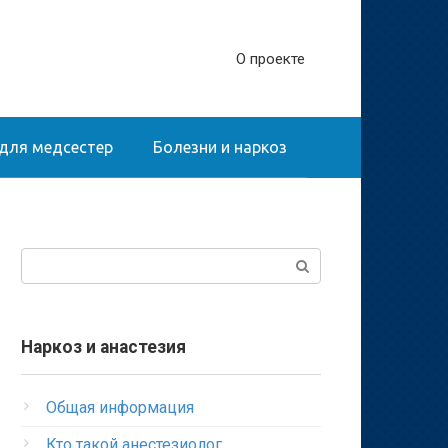
О проекте
для медсестер
Болезни и наркоз
Поиск:
Наркоз и анастезия
Общая информация
Кто такой анестезиолог