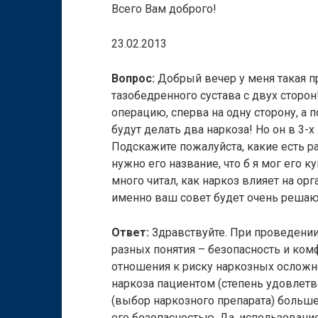
Всего Вам доброго!
23.02.2013
Вопрос:
Добрый вечер у меня такая п
тазобедренного сустава с двух сторон
операцию, сперва на одну сторону, а 
будут делать два наркоза! Но он в 3-
Подскажите пожалуйста, какие есть р
нужно его название, что б я мог его к
много читал, как наркоз влияет на ор
именно ваш совет будет очень решаю
Ответ:
Здравствуйте. При проведении
разных понятия – безопасность и ком
отношения к риску наркозных осложн
наркоза пациентом (степень удовлетвор
(выбор наркозного препарата) больше
его безопасностью. Да, использован