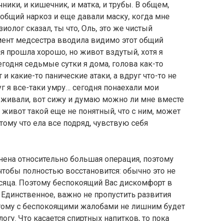
чники, и кишечник, и матка, и трубы. В общем,
 общий наркоз и еще давали маску, когда мне
иолог сказал, ты что, Оль, это же чистый
омент медсестра вводила видимо этот общий
я прошла хорошо, но живот вздутый, хотя я
егодня седьмые сутки я дома, голова как-то
и какие-то панические атаки, а вдруг что-то не
друг я все-таки умру… сегодня понаехали мои
еживали, вот сижу и думаю можно ли мне вместе
 живот такой еще не понятный, что с ним, может
тому что ела все подряд, чувствую себя
ена относительно большая операция, поэтому
чтобы полностью восстановится: обычно это не
есяца. Поэтому беспокоящий Вас дискомфорт в
Единственное, важно не пропустить развития
тому с беспокоящими жалобами не лишним будет
огу. Что касается спиртных напитков, то пока