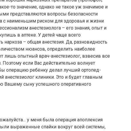
ое-то значение, однако не такое уж значимое и
ными представляются вопросы безопасности
за с наименьшим риском для здоровья и жизни
ессионализм анестезиолога – его знания, опыт и
купишь в аптеке. У детей чаще всего
ь наркоза – общая анестезия. Да, разновидность
количеством нюансов, определить наиболее
 лишь опытный врач-анестезиолог, взвесив все
. Поэтому если Вас действительно волнует
обы операцию ребёнку делал лучший ортопед-
ий анестезиолог клиники. Это и будет главным
аю Вашему сыну успешного оперативного
ожалуйста… у меня была операция апоплексия
о были выраженные спайки вокруг всей системы,