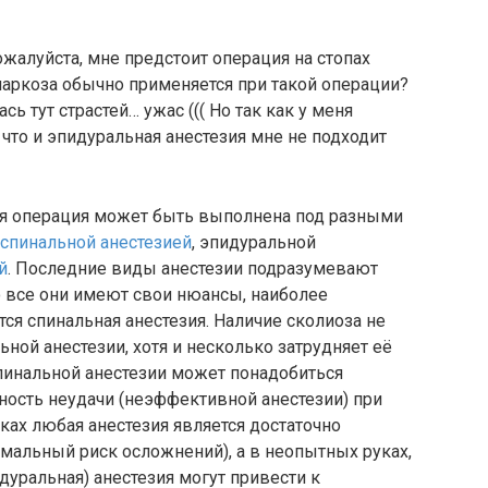
жалуйста, мне предстоит операция на стопах
наркоза обычно применяется при такой операции?
ь тут страстей… ужас ((( Но так как у меня
, что и эпидуральная анестезия мне не подходит
ая операция может быть выполнена под разными
спинальной анестезией
, эпидуральной
й
. Последние виды анестезии подразумевают
о все они имеют свои нюансы, наиболее
ся спинальная анестезия. Наличие сколиоза не
ной анестезии, хотя и несколько затрудняет её
пинальной анестезии может понадобиться
ность неудачи (неэффективной анестезии) при
ках любая анестезия является достаточно
имальный риск осложнений), а в неопытных руках,
идуральная) анестезия могут привести к