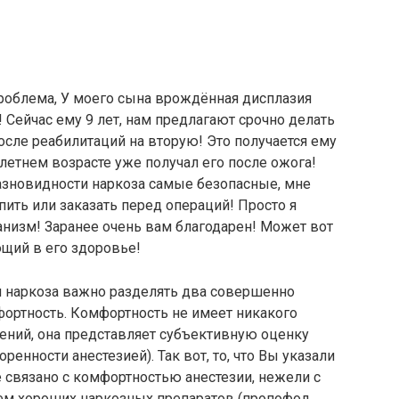
роблема, У моего сына врождённая дисплазия
! Сейчас ему 9 лет, нам предлагают срочно делать
после реабилитаций на вторую! Это получается ему
х летнем возрасте уже получал его после ожога!
азновидности наркоза самые безопасные, мне
упить или заказать перед операций! Просто я
ганизм! Заранее очень вам благодарен! Может вот
щий в его здоровье!
 наркоза важно разделять два совершенно
фортность. Комфортность не имеет никакого
ений, она представляет субъективную оценку
енности анестезией). Так вот, то, что Вы указали
 связано с комфортностью анестезии, нежели с
ием хороших наркозных препаратов (пропофол,