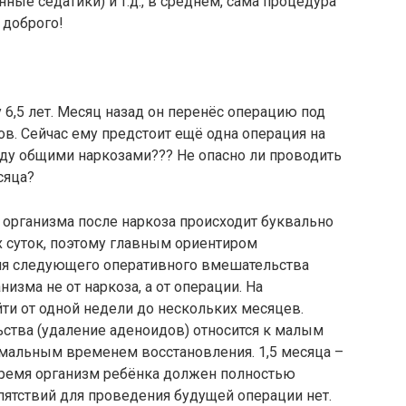
ые седатики) и т.д., в среднем, сама процедура
 доброго!
6,5 лет. Месяц назад он перенёс операцию под
в. Сейчас ему предстоит ещё одна операция на
жду общими наркозами??? Не опасно ли проводить
сяца?
 организма после наркоза происходит буквально
 суток, поэтому главным ориентиром
я следующего оперативного вмешательства
изма не от наркоза, а от операции. На
ти от одной недели до нескольких месяцев.
тва (удаление аденоидов) относится к малым
мальным временем восстановления. 1,5 месяца –
 время организм ребёнка должен полностью
пятствий для проведения будущей операции нет.