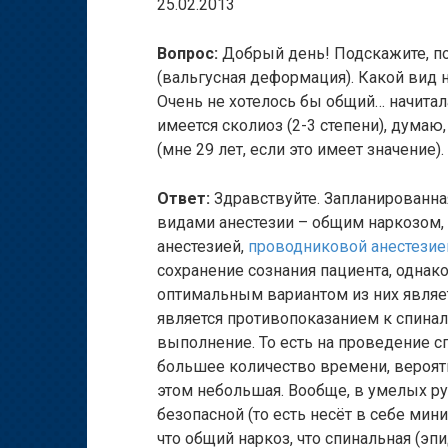
25.02.2013
Вопрос:
Добрый день! Подскажите, по
(вальгусная деформация). Какой вид 
Очень не хотелось бы общий… начиталас
имеется сколиоз (2-3 степени), думаю
(мне 29 лет, если это имеет значение).
Ответ:
Здравствуйте. Запланированн
видами анестезии – общим наркозом,
анестезией,
проводниковой анестезие
сохранение сознания пациента, однак
оптимальным вариантом из них являет
является противопоказанием к спиналь
выполнение. То есть на проведение с
большее количество времени, вероят
этом небольшая. Вообще, в умелых ру
безопасной (то есть несёт в себе мин
что общий наркоз, что спинальная (эп