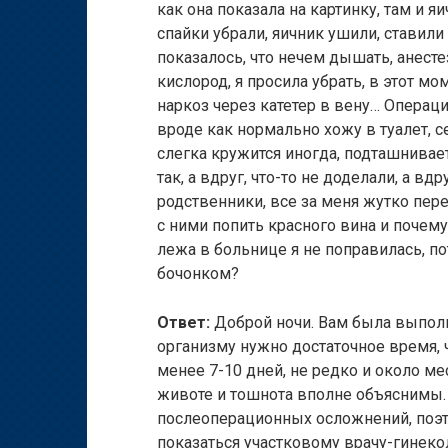
как она показала на картинку, там и яи
спайки убрали, яичник ушили, ставили
показалось, что нечем дышать, анестез
кислород, я просила убрать, в этот м
наркоз через катетер в вену… Операци
вроде как нормально хожу в туалет, с
слегка кружится иногда, подташнивает 
так, а вдруг, что-то не доделали, а в
родственники, все за меня жутко пер
с ними попить красного вина и почему
лежа в больнице я не поправилась, по
бочонком?
Ответ:
Доброй ночи. Вам была выполн
организму нужно достаточное время, 
менее 7-10 дней, не редко и около м
животе и тошнота вполне объяснимы. 
послеоперационных осложнений, поэ
показаться участковому врачу-гинекол