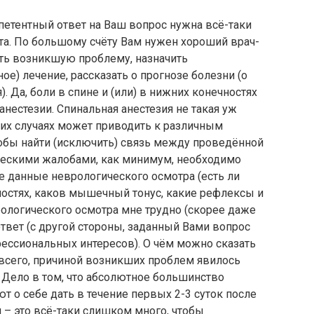
петентный ответ на Ваш вопрос нужна всё-таки
та. По большому счёту Вам нужен хороший врач-
ть возникшую проблему, назначить
е) лечение, рассказать о прогнозе болезни (о
 Да, боли в спине и (или) в нижних конечностях
нестезии. Спинальная анестезия не такая уж
ких случаях может приводить к различным
обы найти (исключить) связь между проведённой
ческими жалобами, как минимум, необходимо
е данные неврологического осмотра (есть ли
ностях, каков мышечный тонус, какие рефлексы и
врологического осмотра мне трудно (скорее даже
твет (с другой стороны, заданный Вами вопрос
фессиональных интересов). О чём можно сказать
е всего, причиной возникших проблем явилось
. Дело в том, что абсолютное большинство
т о себе дать в течение первых 2-3 суток после
 – это всё-таки слишком много, чтобы