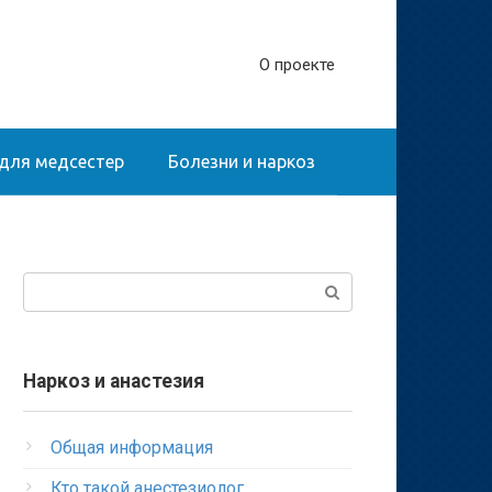
О проекте
для медсестер
Болезни и наркоз
Поиск:
Наркоз и анастезия
Общая информация
Кто такой анестезиолог