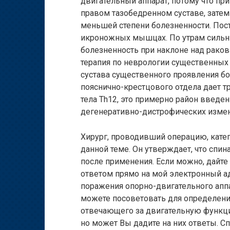
двигательный аппарат, потому что пр
правом тазобедренном суставе, затем
меньшей степени болезненности. Пост
икроножных мышцах. По утрам сильн
болезненность при наклоне над раков
терапия по неврологии существенных 
сустава существенного проявления бо
пояснично-крестцового отдела дает т
тела Th12, это примерно район введен
дегенеративно-дистрофических измене
Хирург, проводивший операцию, катег
данной теме. Он утверждает, что спи
после применения. Если можно, дайте
ответом прямо на мой электронный а
поражения опорно-двигательного аппа
можете посоветовать для определени
отвечающего за двигательную функци
но может Вы дадите на них ответы. Сп