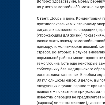
Вопрос:
Здравствуйте, моему ребенку 
но у него гемоглобин 80, можно ли дел
Ответ:
Добрый день. Концентрация ге
противопоказанием к плановому опера
ситуациях выполнение операции (нар
(угрожающим для жизни) показаниям.
важно знать почему гемоглобин такой 
примеру, гемолитическая анемия), ко
стресса. Во-вторых, в случае внезапн
нормальной работы может просто не 
гемоглобина. Есть ещё некоторые ва
собеседнику без медицинского образо
останавливаться на них. В любом слу
80 г/л слишком низок. В целом, вып
следующих случаях: первое — при нал
плановым показаниям при условии, чт
известна, операция не предполагает 
(наркоза) является лечение (диагности