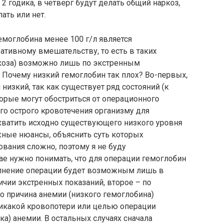
2 годика, в четверг будут делать общий наркоз,
ать или нет.
моглобина менее 100 г/л является
тивному вмешательству, то есть в таких
коза) возможно лишь по экстренным
 Почему низкий гемоглобин так плох? Во-первых,
низкий, так как существует ряд состояний (к
торые могут обостриться от операционного
ого острого кровотечения организму для
хватить исходно существующего низкого уровня
жные нюансы, объяснить суть которых
вания сложно, поэтому я не буду
чае нужно понимать, что для операции гемоглобин
олнение операции будет возможным лишь в
ичии экстренных показаний, второе – по
о причина анемии (низкого гемоглобина)
никакой кровопотери или целью операции
ка) анемии. В остальных случаях сначала