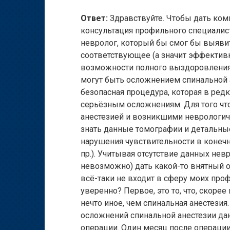
Ответ:
Здравствуйте. Чтобы дать ком
консультация профильного специалис
невролог, который бы смог бы выяви
соответствующее (а значит эффективно
возможности полного выздоровления).
могут быть осложнением спинальной а
безопасная процедура, которая в ред
серьёзным осложнениям. Для того чт
анестезией и возникшими неврологи
знать данные томографии и детальны
нарушения чувствительности в конеч
пр.). Учитывая отсутствие данных не
невозможно) дать какой-то внятный о
всё-таки не входит в сферу моих про
уверенно? Первое, это то, что, скоре
нечто иное, чем спинальная анестезия
осложнений спинальной анестезии даю
операции. Один месяц после операции