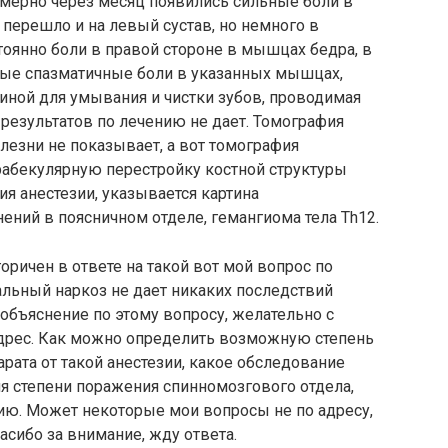
имерно через месяц появились сильные боли в
 перешло и на левый сустав, но немного в
оянно боли в правой стороне в мышцах бедра, в
ые спазматичные боли в указанных мышцах,
иной для умывания и чистки зубов, проводимая
результатов по лечению не дает. Томография
лезни не показывает, а вот томография
рабекулярную перестройку костной структуры
ия анестезии, указывается картина
ний в поясничном отделе, гемангиома тела Th12.
оричен в ответе на такой вот мой вопрос по
нальный наркоз не дает никаких последствий
 объяснение по этому вопросу, желательно с
дрес. Как можно определить возможную степень
рата от такой анестезии, какое обследование
я степени поражения спинномозгового отдела,
ю. Может некоторые мои вопросы не по адресу,
асибо за внимание, жду ответа.