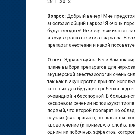
28.11.2012
Вопрос:
Добрый вечер! Мне предстоят
анестезия общий наркоз! Я очень пер
будут вводить! Не хочу всяких «глюк
и хочу хорошо отойти от наркоза. Воз
препарат анестезии и какой посоветуе
Ответ:
Здравствуйте. Если Вам планир
плане выбора препаратов для наркоза
акушерской анестезиологии очень си
так как в акушерстве принято использ
которых для будущего ребёнка подтве
очевидной и бесспорной. В большинст
кесаревом сечении используют тиопен
первый, что второй препарат не обл
случаях (как правило, это касается эк
кровотечение (к примеру, отслойка пл
одним из побочных эффектов которог