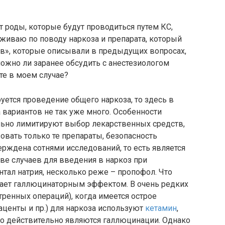
 роды, которые будут проводиться путем КС,
еживаю по поводу наркоза и препарата, который
ов», которые описывали в предыдущих вопросах,
можно ли заранее обсудить с анестезиологом
те в моем случае?
уется проведение общего наркоза, то здесь в
 вариантов не так уже много. Особенности
льно лимитируют выбор лекарственных средств,
овать только те препараты, безопасность
рждена сотнями исследований, то есть является
ве случаев для введения в наркоз при
тал натрия, несколько реже – пропофол. Что
адает галлюцинаторным эффектом. В очень редких
стренных операций), когда имеется острое
аценты и пр.) для наркоза используют
кетамин
,
о действительно являются галлюцинации. Однако