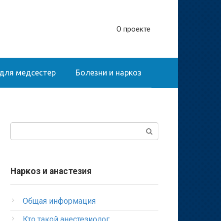
О проекте
для медсестер
Болезни и наркоз
Поиск:
Наркоз и анастезия
Общая информация
Кто такой анестезиолог