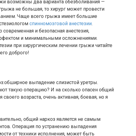
ыжи возможны два варианта обезболивания —
 грыжа не большая, то хирург может провести
анием. Чаще всего грыжа имеет большие
естезиологом
спинномозговой анестезии
.
о современная и безопасная анестезия,
ффектом и минимальными осложнениями.
тезии при хирургическим лечении грыжи читайте
его доброго!
оз:обширное выпадение слизистой уретры.
ают такую операцию? И на сколько опасен общий
 своего возраста, очень активная, боевая, но я
вительно, общий наркоз является не самым
тов. Операция по устранению выпадения
мости от техники исполнения, может быть