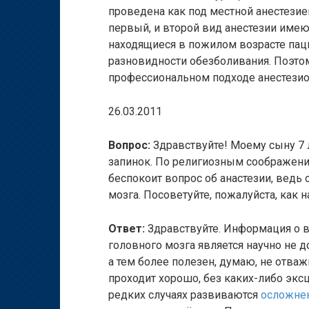
проведена как под местной анестезие
первый, и второй вид анестезии име
находящиеся в пожилом возрасте пац
разновидности обезболивания. Поэтом
профессиональном подходе анестезиол
26.03.2011
Вопрос:
Здравствуйте! Моему сыну 7 ле
запинок. По религиозным соображени
беспокоит вопрос об анастезии, ведь 
мозга. Посоветуйте, пожалуйста, как 
Ответ:
Здравствуйте. Информация о в
головного мозга является научно не д
а тем более полезен, думаю, не отваж
проходит хорошо, без каких-либо эксц
редких случаях развиваются
осложнен