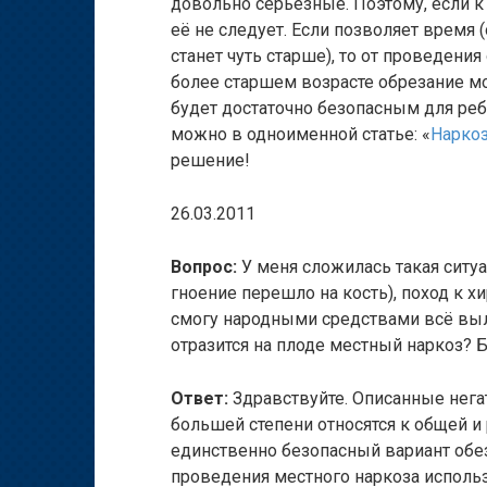
довольно серьёзные. Поэтому, если к
её не следует. Если позволяет время
станет чуть старше), то от проведени
более старшем возрасте обрезание мо
будет достаточно безопасным для реб
можно в одноименной статье: «
Наркоз
решение!
26.03.2011
Вопрос:
У меня сложилась такая ситуац
гноение перешло на кость), поход к хи
смогу народными средствами всё выле
отразится на плоде местный наркоз? 
Ответ:
Здравствуйте. Описанные не
большей степени относятся к общей и 
единственно безопасный вариант обе
проведения местного наркоза использ