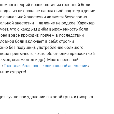
нь много теорий возникновения головной боли
и одна из них пока не нашла своё подтверждение.
 и спинальной анестезии является безусловно
нальной анестезии — явление не редкое. Характер
ачает, что с каждым днём выраженность боли
 она вовсе проходит, причём в последствии
ловной боли включает в себя: строгий
жно без подушки), употребление большого
льше привычного; часто облегчение приносит чай,
амон, спазмалгон и др.). Много полезной
 «
Головная боль после спинальной анестезии
«.
ыше супруге!
дет лучше при удалении паховой грыжи (возраст