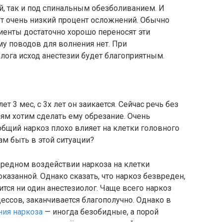
й, так и под спинальным обезболиванием. И
ют очень низкий процент осложнений. Обычно
иенты достаточно хорошо переносят эти
у поводов для волнения нет. При
ога исход анестезии будет благоприятным.
т 3 мес, с 3х лет он заикается. Сейчас речь без
ям хотим сделать ему обрезание. Очень
общий наркоз плохо влияет на клетки головного
нам быть в этой ситуации?
редном воздействии наркоза на клетки
оказанной. Однако сказать, что наркоз безвреден,
ится ни один анестезиолог. Чаще всего наркоз
ессов, заканчивается благополучно. Однако в
ия наркоза
— иногда безобидные, а порой