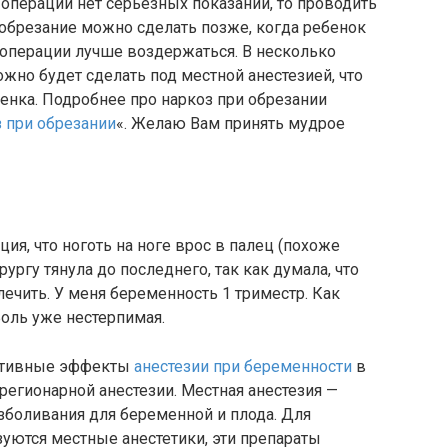
 операции нет серьёзных показаний, то проводить
 (обрезание можно сделать позже, когда ребенок
я операции лучше воздержаться. В несколько
жно будет сделать под местной анестезией, что
енка. Подробнее про наркоз при обрезании
 при обрезании
«. Желаю Вам принять мудрое
ия, что ноготь на ноге врос в палец (похоже
рургу тянула до последнего, так как думала, что
чить. У меня беременность 1 триместр. Как
Боль уже нестерпимая.
гативные эффекты
анестезии при беременности
в
регионарной анестезии. Местная анестезия —
зболивания для беременной и плода. Для
уются местные анестетики, эти препараты