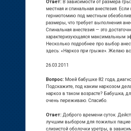
Ответ:
В зависимости от размера гр
местная и спинальная анестезия. Если
герниотомию под местным обезболив
размеры, что требует выполнения ан
Спинальная анестезия — это достаточн
характеризующаяся максимальным э
Несколько подробнее про выбор анес
здесь: «Наркоз при грыже». Желаю вс
26.03.2011
Вопрос:
Моей бабушке 82 года, диагн
Подскажите, под каким наркозом дел
наркоз в таком возрасте? Бабушка, для
очень переживаю. Спасибо.
Ответ:
Доброго времени суток. Дейст
лучшим выбором для пожилых пациен
слизистой оболочки уретры, в зависи