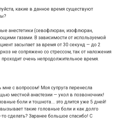
луйста, какие в данное время существуют
зы?
ые анестетики (севофлюран, изофлюран,
щими газами. В зависимости от используемой
циент засыпает за время от 30 секунд — до 2
ркоз не сопряжено со стрессом, так от наложения
 проходит очень непродолжительное время.
мне с вопросом! Моя супруга перенесла
щью местной анастезии — укол в позвоночник!
овные боли и тошнота…. это длится уже 5 дней!
 вызывает такие головные боли и как долго
-то сделать? Заранее большое спасибо! С