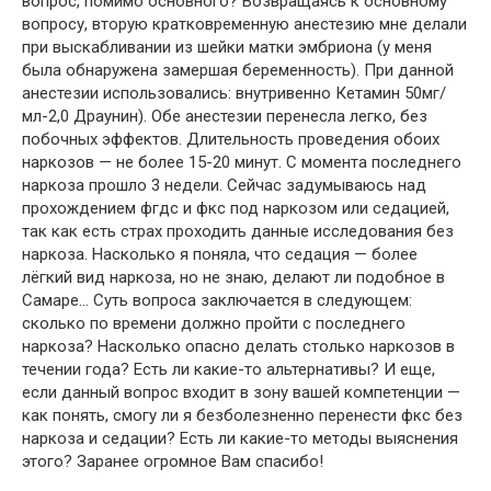
вопрос, помимо основного? Возвращаясь к основному
вопросу, вторую кратковременную анестезию мне делали
при выскабливании из шейки матки эмбриона (у меня
была обнаружена замершая беременность). При данной
анестезии использовались: внутривенно Кетамин 50мг/
мл-2,0 Драунин). Обе анестезии перенесла легко, без
побочных эффектов. Длительность проведения обоих
наркозов — не более 15-20 минут. С момента последнего
наркоза прошло 3 недели. Сейчас задумываюсь над
прохождением фгдс и фкс под наркозом или седацией,
так как есть страх проходить данные исследования без
наркоза. Насколько я поняла, что седация — более
лёгкий вид наркоза, но не знаю, делают ли подобное в
Самаре… Суть вопроса заключается в следующем:
сколько по времени должно пройти с последнего
наркоза? Насколько опасно делать столько наркозов в
течении года? Есть ли какие-то альтернативы? И еще,
если данный вопрос входит в зону вашей компетенции —
как понять, смогу ли я безболезненно перенести фкс без
наркоза и седации? Есть ли какие-то методы выяснения
этого? Заранее огромное Вам спасибо!