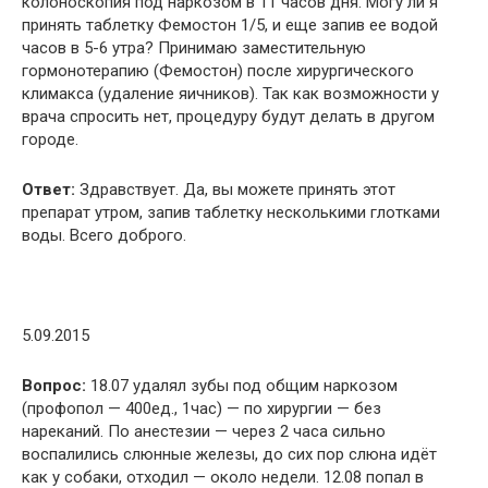
колоноскопия под наркозом в 11 часов дня. Могу ли я
принять таблетку Фемостон 1/5, и еще запив ее водой
часов в 5-6 утра? Принимаю заместительную
гормонотерапию (Фемостон) после хирургического
климакса (удаление яичников). Так как возможности у
врача спросить нет, процедуру будут делать в другом
городе.
Ответ:
Здравствует. Да, вы можете принять этот
препарат утром, запив таблетку несколькими глотками
воды. Всего доброго.
5.09.2015
Вопрос:
18.07 удалял зубы под общим наркозом
(профопол — 400ед., 1час) — по хирургии — без
нареканий. По анестезии — через 2 часа сильно
воспалились слюнные железы, до сих пор слюна идёт
как у собаки, отходил — около недели. 12.08 попал в