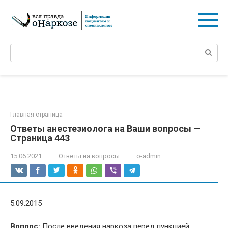
Перейти
к
контенту
Поиск:
Главная страница
Ответы анестезиолога на Ваши вопросы —
Страница 443
15.06.2021
Ответы на вопросы
o-admin
5.09.2015
Вопрос:
После введения наркоза перед пункцией