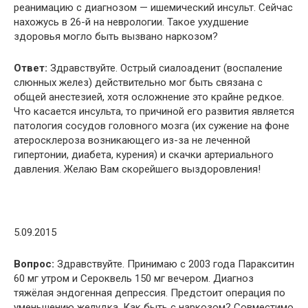
реанимацию с диагнозом — ишемический инсульт. Сейчас
нахожусь в 26-й на неврологии. Такое ухудшение
здоровья могло быть вызвано наркозом?
Ответ:
Здравствуйте. Острый сиалоаденит (воспаление
слюнных желез) действительно мог быть связана с
общей анестезией, хотя осложнение это крайне редкое.
Что касается инсульта, то причиной его развития является
патология сосудов головного мозга (их сужение на фоне
атеросклероза возникающего из-за не леченной
гипертонии, диабета, курения) и скачки артериального
давления. Желаю Вам скорейшего выздоровления!
5.09.2015
Вопрос:
Здравствуйте. Принимаю с 2003 года Паракситин
60 мг утром и Сероквель 150 мг вечером. Диагноз
тяжёлая эндогенная депрессия. Предстоит операция по
уменьшению желудка. Как быть с наркозом? Совместимо