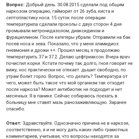
Вопрос:
Добрый день. 30.08.2015 сделали под общим
наркозом операцию, гайморит от 26 зуба, киста и
септопластику носа. 15 суток после операции
температурила сделали проколы с двух сторон 4 дня
промывали метронидазолом, диаксидином и
фурациллином. После катетеры убрали. Отправили на бак
посев носа и зева. Показало, что у меня хламидиоз
пневмония и дрожи ++. Прошел месяц я продолжаю
температурить 37 и 37.2. Делаю цефтриаксон. Вчера врач
почистил корки. Кстати почему так долго, гноя говорит не
вижу, нос практически не отекает. дышит свободно, по
утрам болит горло. Вопрос, что делать? Температура от
чего, может быть такое что мой организм так отходит
после наркоза? Может антибиотик не подходит и нет
месячных. Я в панике. Сейчас собираюсь поехать в
больницу мне ставят мазь ранозаживляющую. Заранее
спасибо.
Ответ:
Здравствуйте. Однозначно причина не в наркозе,
соответственно, я и не могу дать каких-либо грамотных
комментариев, учитывая, что вопросы находятся за