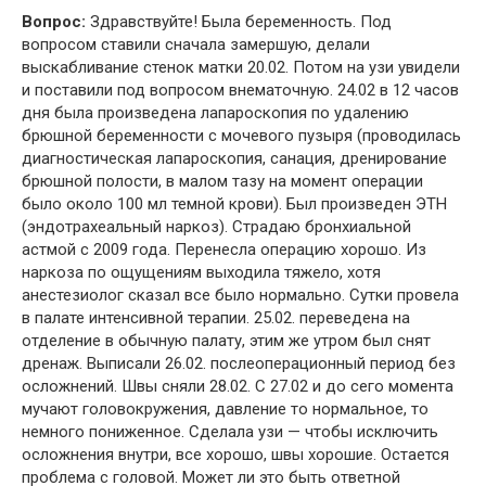
Вопрос:
Здравствуйте! Была беременность. Под
вопросом ставили сначала замершую, делали
выскабливание стенок матки 20.02. Потом на узи увидели
и поставили под вопросом внематочную. 24.02 в 12 часов
дня была произведена лапароскопия по удалению
брюшной беременности с мочевого пузыря (проводилась
диагностическая лапароскопия, санация, дренирование
брюшной полости, в малом тазу на момент операции
было около 100 мл темной крови). Был произведен ЭТН
(эндотрахеальный наркоз). Страдаю бронхиальной
астмой с 2009 года. Перенесла операцию хорошо. Из
наркоза по ощущениям выходила тяжело, хотя
анестезиолог сказал все было нормально. Сутки провела
в палате интенсивной терапии. 25.02. переведена на
отделение в обычную палату, этим же утром был снят
дренаж. Выписали 26.02. послеоперационный период без
осложнений. Швы сняли 28.02. С 27.02 и до сего момента
мучают головокружения, давление то нормальное, то
немного пониженное. Сделала узи — чтобы исключить
осложнения внутри, все хорошо, швы хорошие. Остается
проблема с головой. Может ли это быть ответной