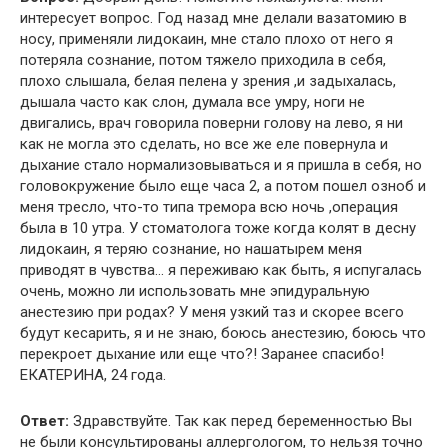
интересует вопрос. Год назад мне делали вазатомию в
носу, применяли лидокаин, мне стало плохо от него я
потеряла сознание, потом тяжело приходила в себя,
плохо слышала, белая пелена у зрения ,и задыхалась,
дышала часто как слон, думала все умру, ноги не
двигались, врач говорила поверни голову на лево, я ни
как не могла это сделать, но все же еле повернула и
дыхание стало нормализовываться и я пришла в себя, но
головокружение было еще часа 2, а потом пошел озноб и
меня тресло, что-то типа тремора всю ночь ,операция
была в 10 утра. У стоматолога тоже когда колят в десну
лидокаин, я теряю сознание, но нашатырем меня
приводят в чувства… я переживаю как быть, я испугалась
очень, можно ли использовать мне эпидуральную
анестезию при родах? У меня узкий таз и скорее всего
будут кесарить, я и не знаю, боюсь анестезию, боюсь что
перекроет дыхание или еще что?! Заранее спасибо!
ЕКАТЕРИНА, 24 года.
Ответ:
Здравствуйте. Так как перед беременностью Вы
не были консультированы аллергологом, то нельзя точно