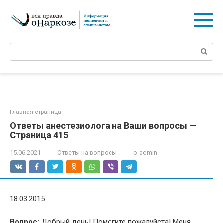
Перейти
к
контенту
Поиск:
Главная страница
Ответы анестезиолога на Ваши вопросы —
Страница 415
15.06.2021
Ответы на вопросы
o-admin
18.03.2015
Вопрос:
Добрый день! Помогите пожалуйста! Меня