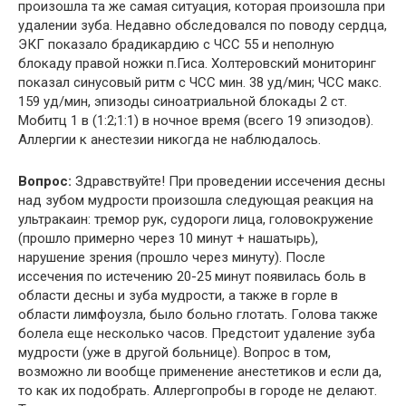
произошла та же самая ситуация, которая произошла при
удалении зуба. Недавно обследовался по поводу сердца,
ЭКГ показало брадикардию с ЧСС 55 и неполную
блокаду правой ножки п.Гиса. Холтеровский мониторинг
показал синусовый ритм с ЧСС мин. 38 уд/мин; ЧСС макс.
159 уд/мин, эпизоды синоатриальной блокады 2 ст.
Мобитц 1 в (1:2;1:1) в ночное время (всего 19 эпизодов).
Аллергии к анестезии никогда не наблюдалось.
Вопрос:
Здравствуйте! При проведении иссечения десны
над зубом мудрости произошла следующая реакция на
ультракаин: тремор рук, судороги лица, головокружение
(прошло примерно через 10 минут + нашатырь),
нарушение зрения (прошло через минуту). После
иссечения по истечению 20-25 минут появилась боль в
области десны и зуба мудрости, а также в горле в
области лимфоузла, было больно глотать. Голова также
болела еще несколько часов. Предстоит удаление зуба
мудрости (уже в другой больнице). Вопрос в том,
возможно ли вообще применение анестетиков и если да,
то как их подобрать. Аллергопробы в городе не делают.