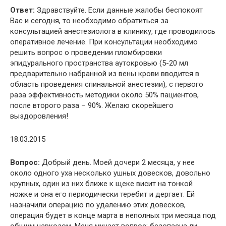
Ответ:
Здравствуйте. Если данные жалобы беспокоят
Ваc и сегодня, то необходимо обратиться за
консультацией анестезиолога в клинику, где проводилось
оперативное лечение. При консультации необходимо
решить вопрос о проведении пломбировки
эпидурального пространства аутокровью (5-20 мл
предварительно набранной из вены крови вводится в
область проведения спинальной анестезии), с первого
раза эффективность методики около 50% пациентов,
после второго раза – 90%. Желаю скорейшего
выздоровления!
18.03.2015
Вопрос:
Добрый день. Моей дочери 2 месяца, у нее
около одного уха несколько ушных довесков, довольно
крупных, один из них ближе к щеке висит на тонкой
ножке и она его периодически теребит и дергает. Ей
назначили операцию по удалению этих довесков,
операция будет в конце марта в неполных три месяца под
общим наркозом. Меня мучает вопрос: безопасна ли