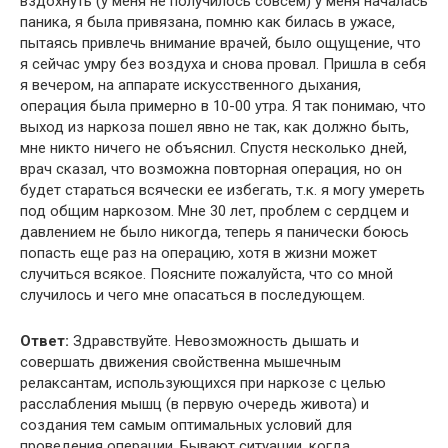
вздохнуть (у меня не получилось совсем) у меня началась
паника, я была привязана, помню как билась в ужасе,
пытаясь привлечь внимание врачей, было ощущение, что
я сейчас умру без воздуха и снова провал. Пришла в себя
я вечером, на аппарате искусственного дыхания,
операция была примерно в 10-00 утра. Я так понимаю, что
выход из наркоза пошел явно не так, как должно быть,
мне никто ничего не объяснил. Спустя несколько дней,
врач сказал, что возможна повторная операция, но он
будет стараться всячески ее избегать, т.к. я могу умереть
под общим наркозом. Мне 30 лет, проблем с сердцем и
давлением не было никогда, теперь я панически боюсь
попасть еще раз на операцию, хотя в жизни может
случиться всякое. Поясните пожалуйста, что со мной
случилось и чего мне опасаться в последующем.
Ответ:
Здравствуйте. Невозможность дышать и
совершать движения свойственна мышечным
релаксантам, использующихся при наркозе с целью
расслабления мышц (в первую очередь живота) и
создания тем самым оптимальных условий для
проведения операции. Бывают ситуации, когда