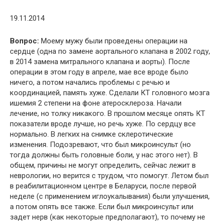
19.11.2014
Вопрос:
Моему мужу были проведены операции на
сердце (одна по замене аортального клапана в 2002 году,
в 2014 замена митрального клапана и аорты). После
операции в этом году в апреле, мае все вроде было
ничего, а потом начались проблемы с речью и
координацией, память хуже. Сделали КТ головного мозга
ишемия 2 степени на фоне атеросклероза. Начали
лечение, но толку никакого. В прошлом месяце опять КТ
показатели вроде лучше, но речь хуже. По сердцу все
нормально. В легких на снимке склеротические
изменения. Подозревают, что был микроинсульт (но
тогда должны быть головные боли, у нас этого нет). В
общем, причины не могут определить, сейчас лежит в
неврологии, но верится с трудом, что помогут. Летом был
в реабилитационном центре в Беларуси, после первой
неделе (с применением иглоукалывания) были улучшения,
а потом опять все также. Если был микроинсульт или
задет нерв (как некоторые предполагают), то почему не