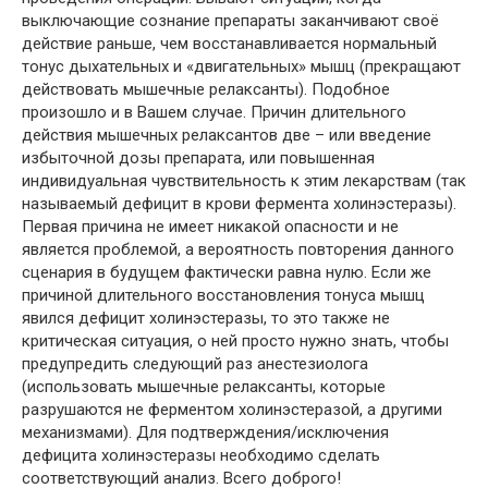
выключающие сознание препараты заканчивают своё
действие раньше, чем восстанавливается нормальный
тонус дыхательных и «двигательных» мышц (прекращают
действовать мышечные релаксанты). Подобное
произошло и в Вашем случае. Причин длительного
действия мышечных релаксантов две – или введение
избыточной дозы препарата, или повышенная
индивидуальная чувствительность к этим лекарствам (так
называемый дефицит в крови фермента холинэстеразы).
Первая причина не имеет никакой опасности и не
является проблемой, а вероятность повторения данного
сценария в будущем фактически равна нулю. Если же
причиной длительного восстановления тонуса мышц
явился дефицит холинэстеразы, то это также не
критическая ситуация, о ней просто нужно знать, чтобы
предупредить следующий раз анестезиолога
(использовать мышечные релаксанты, которые
разрушаются не ферментом холинэстеразой, а другими
механизмами). Для подтверждения/исключения
дефицита холинэстеразы необходимо сделать
соответствующий анализ. Всего доброго!