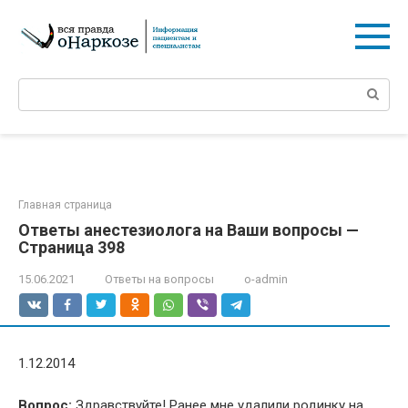
Перейти
к
контенту
Поиск:
Главная страница
Ответы анестезиолога на Ваши вопросы —
Страница 398
15.06.2021
Ответы на вопросы
o-admin
1.12.2014
Вопрос:
Здравствуйте! Ранее мне удалили родинку на