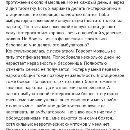
протяжении около 4 месяцев. Но не каждый день, а через
2 дня таблетку. Есть 2 варианта делать гистероскопию в
стационаре… но операция полностью платна. Либо
амбулаторно в женской консультации (платить только за
наркоз). По отзывам в женской консультации делают
саму гистероскопию хорошо… речь о лечебной удаление
полипа. Но боюсь… из-за феназепама. Насколько
безопасно мне делать это амбулаторно?
Консультировалась с психиатром. Говорит можешь не
пить этот феназепама. Попробовала несколько дней, но
нарастает нервозность и бессонница. Полностью
отменить сейчас не получается. Гистера у меня первая и
наркоз общий тоже поэтому неизвестность. В стационаре
тоже боюсь. По части того что ставят более тяжелые
глючные наркозы… да и отношение конвейерное. А
насчет амбулаторной гистероскопии боюсь что у них не
очень смелые или умелые анестезиологи и могут либо
отказать мне… либо мне действительно лучше не
настаивать на амбулаторном… не знаю как у них там с
оборудованием и т.д… мне кажется они сами боятся…
хотя сильных невротических симптомов у меня нет.