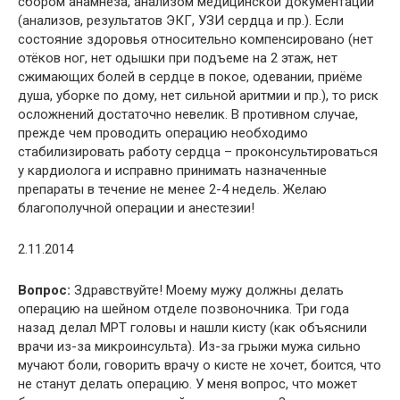
сбором анамнеза, анализом медицинской документации
(анализов, результатов ЭКГ, УЗИ сердца и пр.). Если
состояние здоровья относительно компенсировано (нет
отёков ног, нет одышки при подъеме на 2 этаж, нет
сжимающих болей в сердце в покое, одевании, приёме
душа, уборке по дому, нет сильной аритмии и пр.), то риск
осложнений достаточно невелик. В противном случае,
прежде чем проводить операцию необходимо
стабилизировать работу сердца – проконсультироваться
у кардиолога и исправно принимать назначенные
препараты в течение не менее 2-4 недель. Желаю
благополучной операции и анестезии!
2.11.2014
Вопрос:
Здравствуйте! Моему мужу должны делать
операцию на шейном отделе позвоночника. Три года
назад делал МРТ головы и нашли кисту (как объяснили
врачи из-за микроинсульта). Из-за грыжи мужа сильно
мучают боли, говорить врачу о кисте не хочет, боится, что
не станут делать операцию. У меня вопрос, что может