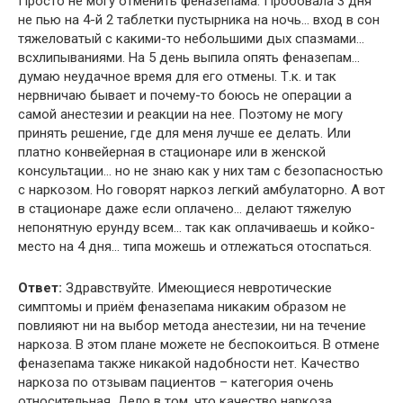
Просто не могу отменить феназепама. Пробовала 3 дня
не пью на 4-й 2 таблетки пустырника на ночь… вход в сон
тяжеловатый с какими-то небольшими дых спазмами…
всхлипываниями. На 5 день выпила опять феназепам…
думаю неудачное время для его отмены. Т.к. и так
нервничаю бывает и почему-то боюсь не операции а
самой анестезии и реакции на нее. Поэтому не могу
принять решение, где для меня лучше ее делать. Или
платно конвейерная в стационаре или в женской
консультации… но не знаю как у них там с безопасностью
с наркозом. Но говорят наркоз легкий амбулаторно. А вот
в стационаре даже если оплачено… делают тяжелую
непонятную ерунду всем… так как оплачиваешь и койко-
место на 4 дня… типа можешь и отлежаться отоспаться.
Ответ:
Здравствуйте. Имеющиеся невротические
симптомы и приём феназепама никаким образом не
повлияют ни на выбор метода анестезии, ни на течение
наркоза. В этом плане можете не беспокоиться. В отмене
феназепама также никакой надобности нет. Качество
наркоза по отзывам пациентов – категория очень
относительная. Дело в том, что качество наркоза