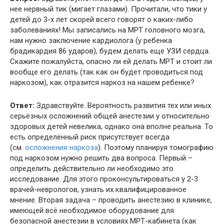
нее нервный тик (мигает глазами). Прочитали, что тики у
детей до 3-х лет скорей всего говорят о каких-либо
заболеваниях! Мы записались на МРТ головного мозга,
нам нужно заключение кардиолога (у ребенка
брадикардия 86 ударов), будем делать еще УЗИ сердца.
Скажите пожалуйста, опасно ли ей делать МРТ и стоит ли
вообще его делать (так как он будет проводиться под
наркозом), как отразится наркоз на нашем ребенке?
Ответ:
Здравствуйте. Вероятность развития тех или иных
серьёзных осложнений общей анестезии у относительно
здоровых детей невелика, однако она вполне реальна. То
есть определённый риск присутствует всегда
(см.
осложнения наркоза
). Поэтому планируя томографию
под наркозом нужно решить два вопроса. Первый –
определить действительно ли необходимо это
исследование. Для этого проконсультироваться у 2-3
врачей-неврологов, узнать их квалифицированное
мнение. Вторая задача – проводить анестезию в клинике,
имеющей всё необходимое оборудование для
безопасной анестезии в условиях МРТ-кабинета (как