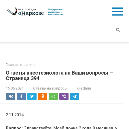
Перейти
к
контенту
Поиск:
Главная страница
Ответы анестезиолога на Ваши вопросы —
Страница 394
15.06.2021
Ответы на вопросы
o-admin
2.11.2014
Вопрос:
Здравствуйте! Моей дочке 2 года 9 месяцев, у