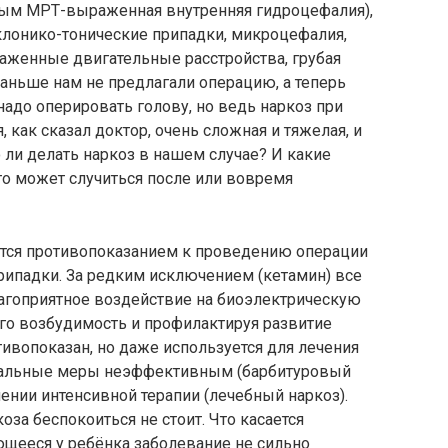
ным МРТ-выраженная внутренняя гидроцефалия),
лонико-тонические припадки, микроцефалия,
раженные двигательные расстройства, грубая
аньше нам не предлагали операцию, а теперь
 надо оперировать голову, но ведь наркоз при
, как сказал доктор, очень сложная и тяжелая, и
ли делать наркоз в нашем случае? И какие
то может случиться после или вовремя
ется противопоказанием к проведению операции
ипадки. За редким исключением (кетамин) все
агоприятное воздействие на биоэлектрическую
его возбудимость и профилактируя развитие
отивопоказан, но даже используется для лечения
стальные меры неэффективным (барбитуровый
елении интенсивной терапии (лечебный наркоз).
за беспокоиться не стоит. Что касается
ющееся у ребёнка заболевание не сильно