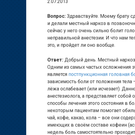
2.07.2013
Вопрос:
Здравствуйте. Моему брату с
и делали местный наркоз в позвоночн
сейчас у него очень сильно болит гол
неправильной анестезии. И что нам теп
это, и пройдет ли оно вообще.
Ответ:
Добрый день. Местный наркоз
Одним из самых частых осложнения э
является
постпункционная головная б
зависимость боли от положения тела – 
лёжа ослабевает (или исчезает). Дан
анестезиолога, а представляет собой
способы лечения этого состояния в б
некоторым пациентам помогает обильн
чай, кофе, какао, кола – все они сод
имеющих в своём составе кофеин (аск
недель боль самостоятельно проходит,