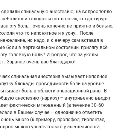
сделали спинальную анестезию, на вопрос тепло
т небольшой холодок и пот в ногах, когда хирург
вал эту боль… очень конечно не приятно и больно,
кололи что-то непонятное и я усну… После
нежелание, но надо, и к вечеру сам вставал в
ые боли в вертикальном состоянии, прилягу всё
ту головную боль? И вопрос, что за уколы
ул… Заранее очень вас благодарю!
учаях спинальная анестезия вызывает неполное
попутку блокады проводимости боли на уровне
пытывает боль в области операционной раны. В
 общую анестезию (наркоз) – внутривенно вводят
ает фактически мгновенный (в течение 30-60
делали в Вашем случае – однозначно ответить
 очень много (к примеру, пропофол, тиопентал,
 вопрос можно узнать только у анестезиолога,