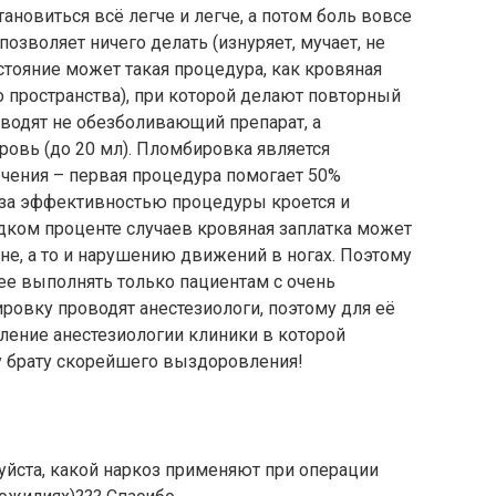
ановиться всё легче и легче, а потом боль вовсе
 позволяет ничего делать (изнуряет, мучает, не
состояние может такая процедура, как кровяная
 пространства), при которой делают повторный
 вводят не обезболивающий препарат, а
овь (до 20 мл). Пломбировка является
ения – первая процедура помогает 50%
о за эффективностью процедуры кроется и
редком проценте случаев кровяная заплатка может
не, а то и нарушению движений в ногах. Поэтому
ее выполнять только пациентам с очень
овку проводят анестезиологи, поэтому для её
ление анестезиологии клиники в которой
 брату скорейшего выздоровления!
уйста, какой наркоз применяют при операции