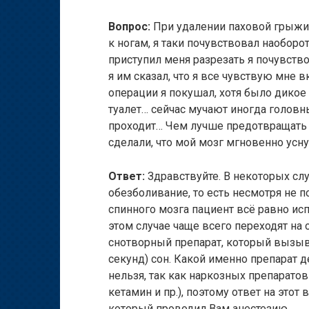
Вопрос:
При удалении паховой грыжи 
к ногам, я таки почувствовал наоборо
приступил меня разрезать я почувство
я им сказал, что я все чувствую мне в
операции я покушал, хотя было дикое 
туалет… сейчас мучают иногда головн
проходит… Чем лучше предотвращать э
сделали, что мой мозг мгновенно усн
Ответ:
Здравствуйте. В некоторых сл
обезболивание, то есть несмотря не 
спинного мозга пациент всё равно ис
этом случае чаще всего переходят на
снотворный препарат, который вызыв
секунд) сон. Какой именно препарат 
нельзя, так как наркозных препаратов
кетамин и пр.), поэтому ответ на этот
который проводил Вам анестезию.