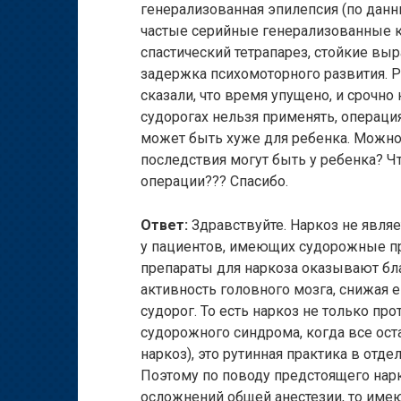
генерализованная эпилепсия (по дан
частые серийные генерализованные к
спастический тетрапарез, стойкие вы
задержка психомоторного развития. Р
сказали, что время упущено, и срочно
судорогах нельзя применять, операция
может быть хуже для ребенка. Можно 
последствия могут быть у ребенка? Ч
операции??? Спасибо.
Ответ:
Здравствуйте. Наркоз не явля
у пациентов, имеющих судорожные пр
препараты для наркоза оказывают бл
активность головного мозга, снижая 
судорог. То есть наркоз не только пр
судорожного синдрома, когда все о
наркоз), это рутинная практика в отд
Поэтому по поводу предстоящего нарко
осложнений общей анестезии, то име