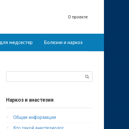
О проекте
для медсестер
Болезни и наркоз
Поиск:
Наркоз и анастезия
Общая информация
Кто такой анестезиолог