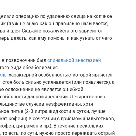
делали операцию по удалению свища на копчике
ик (я уж не знаю как он правильно называется,
ова и шея. Скажите пожалуйста это зависит от
ерь делать, как ему помочь, и как узнать от чего
 в позвоночник был
спинальной анестезией
.
того вида обезболивания
оль
, характерной особенностью которой является
стоя боль сильно усиливается (или появляется), а
ное осложнение не является ошибкой
 особенности данной анестезии. Лекарственные
ольшинстве случаев неэффективны, хотя
ое питье (2-3 литра жидкости в сутки, лучше
ержат кофеин) в сочетании с приёмом анальгетиков,
офен, цитрамон и пр.). В течение нескольких
 то есть, по сути, нужно просто переждать острый