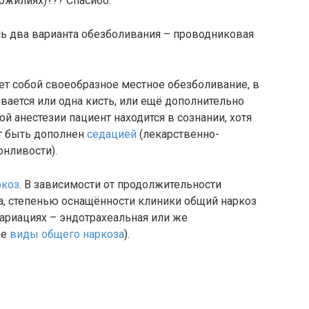
ожилиях)??? Спасибо.
ь два варианта обезболивания – проводниковая
т собой своеобразное местное обезболивание, в
вается или одна кисть, или ещё дополнительно
й анестезии пациент находится в сознании, хотя
т быть дополнен
седацией
(лекарственно-
нливости).
ркоз
. В зависимости от продолжительности
а, степенью оснащённости клиники общий наркоз
ариациях – эндотрахеальная или же
ее
виды общего наркоза
).