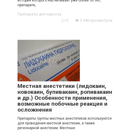
история которого насчитывает уже более 50 лет,
препарате,
Препараты для наркоза
0
3 346 просмотров
Местная анестетики (лидокаин,
новокаин, бупивакаин, ропивакаин
и др.) Особенности применения,
возможные побочные реакция и
осложнения
Препараты группы местных анестетиков используются
для проведения местной анестезии, а также
регионарной анестезии. Местные