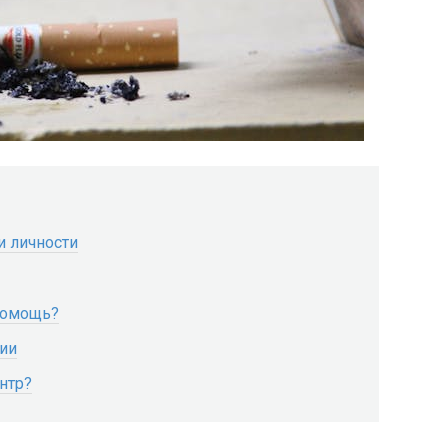
и личности
помощь?
ции
нтр?