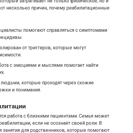
который затрагивает не только физическое, но и
Вот несколько причин, почему реабилитационные
пециалисты помогают справляться с симптомами
рецидивы.
золирован от триггеров, которые могут
исимости.
абота с эмоциями и мыслями помогает найти
х.
с людьми, которые проходят через схожие
ержки и понимания.
илитации
тся работа с близкими пациентами. Семья может
реабилитации, если не осознаёт своей роли. В
я занятия для родственников, которые помогают