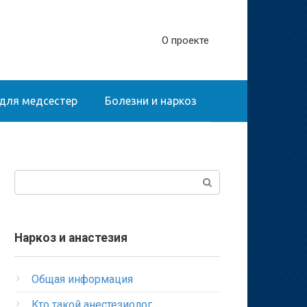
О проекте
для медсестер
Болезни и наркоз
Поиск:
Наркоз и анастезия
Общая информация
Кто такой анестезиолог