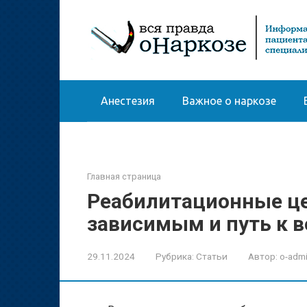
Перейти
к
контенту
Анестезия
Важное о наркозе
Главная страница
Реабилитационные ц
зависимым и путь к 
29.11.2024
Рубрика:
Статьи
Автор:
o-adm