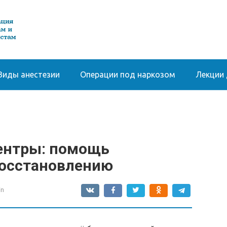
Виды анестезии
Операции под наркозом
Лекции 
ентры: помощь
восстановлению
in