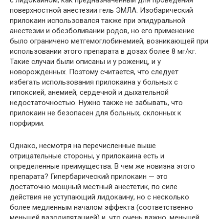
поверхностной анестезии гель ЭМЛА. Изобарический
прилокаин использовался также при эпидуральной
анестезии и обезболивании родов, но его применение
было ограничено метгемоглобинемией, возникающей при
использовании этого препарата в дозах более 8 мг/кг.
Такие случаи были описаны и у рожениц, и у
новорожденных. Поэтому считается, что следует
избегать использования прилокаина у больных с
гипоксией, анемией, сердечной и дыхательной
недостаточностью. Нужно также не забывать, что
прилокаин не безопасен для больных, склонных к
порфирии.
Однако, несмотря на перечисленные выше
отрицательные стороны, у прилокаина есть и
определенные преимущества. В чем же новизна этого
препарата? Гипербарический прилокаин — это
достаточно мощный местный анестетик, по силе
действия не уступающий лидокаину, но с несколько
более медленным началом эффекта (соответственно
меньшей вазодилятацией) и, что очень важно, меньшей