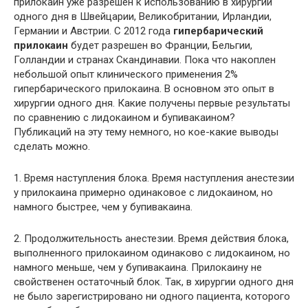
прилокаин уже разрешен к использованию в хирургии
одного дня в Швейцарии, Великобритании, Ирландии,
Германии и Австрии. С 2012 года
гипербарический
прилокаин
будет разрешен во Франции, Бельгии,
Голландии и странах Скандинавии. Пока что накоплен
небольшой опыт клинического применения 2%
гипербарического прилокаина. В основном это опыт в
хирургии одного дня. Какие получены первые результаты
по сравнению с лидокаином и бупивакаином?
Публикаций на эту тему немного, но кое-какие выводы
сделать можно.
1. Время наступления блока. Время наступления анестезии
у прилокаина примерно одинаковое с лидокаином, но
намного быстрее, чем у бупивакаина.
2. Продолжительность анестезии. Время действия блока,
выполненного прилокаином одинаково с лидокаином, но
намного меньше, чем у бупивакаина. Прилокаину не
свойственен остаточный блок. Так, в хирургии одного дня
не было зарегистрировано ни одного пациента, которого