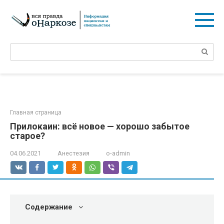
Перейти
к
контенту
Поиск:
Главная страница
Прилокаин: всё новое — хорошо забытое
старое?
04.06.2021
Анестезия
o-admin
Содержание