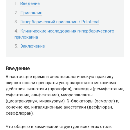
Введение
Прилокаин
Гипербарический прилокаин / Prilotecal
Клинические исследования гипербарического
прилокаина
Заключение
Введение
В настоящее время в анестезиологическую практику
широко вошли препараты ультракороткого механизма
действия: гипнотики (пропофол), опиоиды (ремифентанил,
суфентанил, альфентанил), миорелаксанты
(цисатракуриум, мивакуриум), ß-блокаторы (эсмолол) и,
конечно же, ингаляционные анестетики (десфлюран,
севофлюран).
Что общего в химической структуре всех этих столь