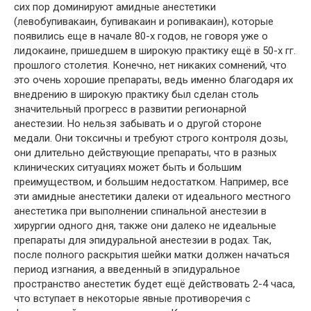
сих пор доминируют амидные анестетики
(левобупивакаин, бупивакаин и ропивакаин), которые
появились еще в начале 80-х годов, не говоря уже о
лидокаине, пришедшем в широкую практику ещё в 50-х гг.
прошлого столетия. Конечно, нет никаких сомнений, что
это очень хорошие препараты, ведь именно благодаря их
внедрению в широкую практику был сделан столь
значительный прогресс в развитии регионарной
анестезии. Но нельзя забывать и о другой стороне
медали. Они токсичны и требуют строго контроля дозы,
они длительно действующие препараты, что в разных
клинических ситуациях может быть и большим
преимуществом, и большим недостатком. Например, все
эти амидные анестетики далеки от идеального местного
анестетика при выполнении спинальной анестезии в
хирургии одного дня, также они далеко не идеальные
препараты для эпидуральной анестезии в родах. Так,
после полного раскрытия шейки матки должен начаться
период изгнания, а введенный в эпидуральное
пространство анестетик будет ещё действовать 2-4 часа,
что вступает в некоторые явные противоречия с