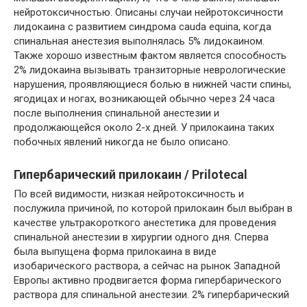
нейротоксичностью. Описаны случаи нейротоксичности
лидокаина с развитием синдрома cauda equina, когда
спинальная анестезия выполнялась 5% лидокаином.
Также хорошо известным фактом является способность
2% лидокаина вызывать транзиторные неврологические
нарушения, проявляющиеся болью в нижней части спины,
ягодицах и ногах, возникающей обычно через 24 часа
после выполнения спинальной анестезии и
продолжающейся около 2-х дней. У прилокаина таких
побочных явлений никогда не было описано.
Гипербарический прилокаин / Prilotecal
По всей видимости, низкая нейротоксичность и
послужила причиной, по которой прилокаин был выбран в
качестве ультракороткого анестетика для проведения
спинальной анестезии в хирургии одного дня. Сперва
была выпущена форма прилокаина в виде
изобарического раствора, а сейчас на рынок Западной
Европы активно продвигается форма гипербарического
раствора для спинальной анестезии. 2% гипербарический