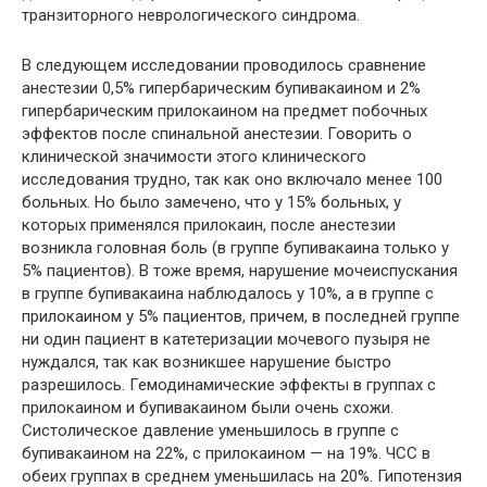
транзиторного неврологического синдрома.
В следующем исследовании проводилось сравнение
анестезии 0,5% гипербарическим бупивакаином и 2%
гипербарическим прилокаином на предмет побочных
эффектов после спинальной анестезии. Говорить о
клинической значимости этого клинического
исследования трудно, так как оно включало менее 100
больных. Но было замечено, что у 15% больных, у
которых применялся прилокаин, после анестезии
возникла головная боль (в группе бупивакаина только у
5% пациентов). В тоже время, нарушение мочеиспускания
в группе бупивакаина наблюдалось у 10%, а в группе с
прилокаином у 5% пациентов, причем, в последней группе
ни один пациент в катетеризации мочевого пузыря не
нуждался, так как возникшее нарушение быстро
разрешилось. Гемодинамические эффекты в группах с
прилокаином и бупивакаином были очень схожи.
Систолическое давление уменьшилось в группе с
бупивакаином на 22%, с прилокаином — на 19%. ЧСС в
обеих группах в среднем уменьшилась на 20%. Гипотензия