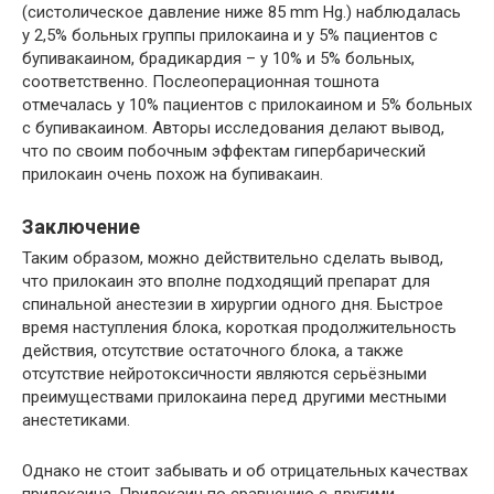
(систолическое давление ниже 85 mm Hg.) наблюдалась
у 2,5% больных группы прилокаина и у 5% пациентов с
бупивакаином, брадикардия – у 10% и 5% больных,
соответственно. Послеоперационная тошнота
отмечалась у 10% пациентов с прилокаином и 5% больных
с бупивакаином. Авторы исследования делают вывод,
что по своим побочным эффектам гипербарический
прилокаин очень похож на бупивакаин.
Заключение
Таким образом, можно действительно сделать вывод,
что прилокаин это вполне подходящий препарат для
спинальной анестезии в хирургии одного дня. Быстрое
время наступления блока, короткая продолжительность
действия, отсутствие остаточного блока, а также
отсутствие нейротоксичности являются серьёзными
преимуществами прилокаина перед другими местными
анестетиками.
Однако не стоит забывать и об отрицательных качествах
прилокаина. Прилокаин по сравнению с другими