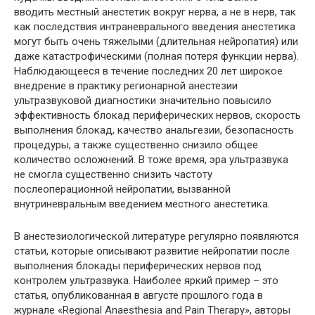
вводить местный анестетик вокруг нерва, а не в нерв, так
как последствия интраневрального введения анестетика
могут быть очень тяжелыми (длительная нейропатия) или
даже катастрофическими (полная потеря функции нерва).
Наблюдающееся в течение последних 20 лет широкое
внедрение в практику регионарной анестезии
ультразвуковой диагностики значительно повысило
эффективность блокад периферических нервов, скорость
выполнения блокад, качество анальгезии, безопасность
процедуры, а также существенно снизило общее
количество осложнений. В тоже время, эра ультразвука
не смогла существенно снизить частоту
послеоперационной нейропатии, вызванной
внутриневральным введением местного анестетика.
В анестезиологической литературе регулярно появляются
статьи, которые описывают развитие нейропатии после
выполнения блокады периферических нервов под
контролем ультразвука. Наиболее яркий пример – это
статья, опубликованная в августе прошлого года в
журнале «Regional Anaesthesia and Pain Therapy», авторы