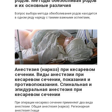
родов. Методы обезболивая родов
и их основные различия
Вопрос выбора метода обезболивания родов находится
в одном ряду наряду с такими важными аспектами,
Анестезия
0
3 835 просмотров
Анестезия (наркоз) при кесаревом
сечении. Виды анестезии при
кесаревом сечении, показания и
противопоказания. Спинальная и
эпидуральная анестезия при
кесаревом сечении
При операции кесарево сечение применяют два вида
анестезии: Общая анестезия (наркоз). Регионарная
анестезия (чаще