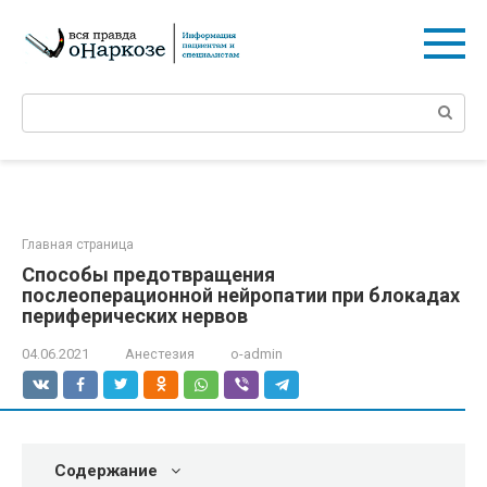
Перейти
к
контенту
Поиск:
Главная страница
Способы предотвращения
послеоперационной нейропатии при блокадах
периферических нервов
04.06.2021
Анестезия
o-admin
Содержание