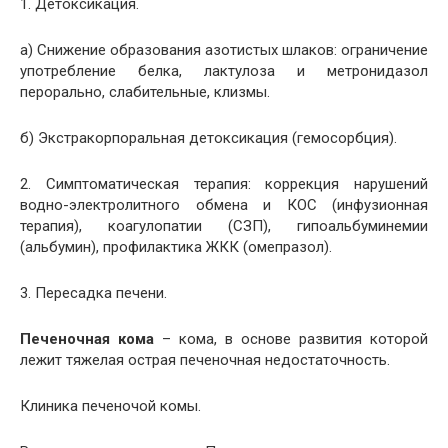
1. Детоксикация.
а) Снижение образования азотистых шлаков: ограничение
употребление белка, лактулоза и метронидазол
перорально, слабительные, клизмы.
б) Экстракорпоральная детоксикация (гемосорбция).
2. Симптоматическая терапия: коррекция нарушений
водно-электролитного обмена и КОС (инфузионная
терапия), коагулопатии (СЗП), гипоальбуминемии
(альбумин), профилактика ЖКК (омепразол).
3. Пересадка печени.
Печеночная кома
– кома, в основе развития которой
лежит тяжелая острая печеночная недостаточность.
Клиника печеночой комы.