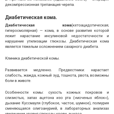
декомпрессионная трепанация черепа.
Диабетическая кома.
Диабетическая кома
(кетоацидотическая;
гиперосмолярная) — кома, в основе развития которой
лежит нарастание инсулиновой недостаточности и
нарушение утилизации глюкозы. Диабетическая кома
является тяжелым осложнением сахарного диабета.
Клиника диабетической комы.
Развивается медленно. Предвестники: нарастает
слабость, жажда, кожный зуд, тошнота, рвота, возможны
боли в животе.
Особенности комы: сухость кожных покровов и
слизистых, запах ацетона изо рта («моченых яблок»),
дыхание Куссмауля (глубокое, частое, шумное), полиурия
сменяющаяся олигоанурией, в лабораторных анализах
увеличение уровня глюкозы крови, ацидоз.