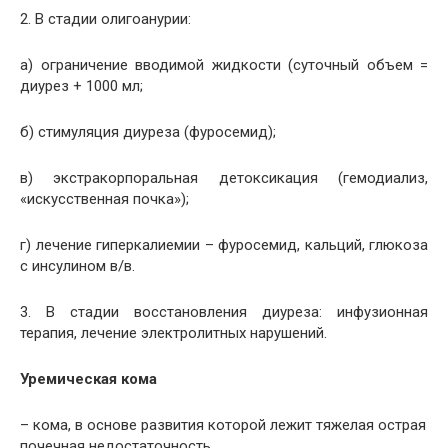
2. В стадии олигоанурии:
а) ограничение вводимой жидкости (суточный объем =
диурез + 1000 мл;
б) стимуляция диуреза (фуросемид);
в) экстракорпоральная детоксикация (гемодиализ,
«искусственная почка»);
г) лечение гиперкалиемии – фуросемид, кальций, глюкоза
с инсулином в/в.
3. В стадии восстановления диуреза: инфузионная
терапия, лечение электролитных нарушений.
Уремическая кома
– кома, в основе развития которой лежит тяжелая острая
почечная недостаточность.