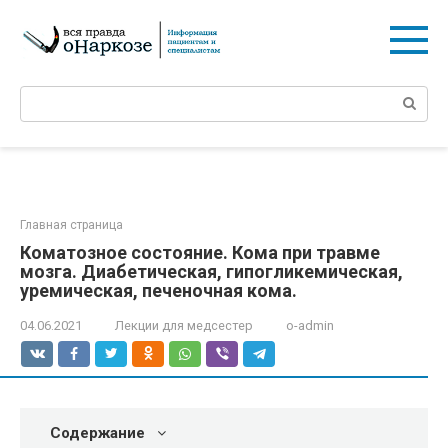
Перейти
к
контенту
Поиск:
Главная страница
Коматозное состояние. Кома при травме
мозга. Диабетическая, гипогликемическая,
уремическая, печеночная кома.
04.06.2021
Лекции для медсестер
o-admin
Содержание