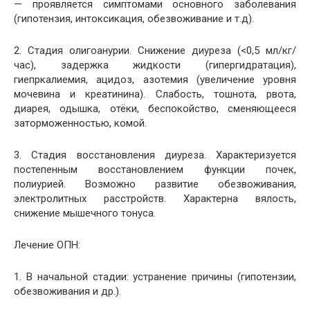
— проявляется симптомами основного заболевания
(гипотензия, интоксикация, обезвоживание и т.д).
2. Стадия олигоанурии. Снижение диуреза (<0,5 мл/кг/
час), задержка жидкости (гипергидратация),
гиепркалиемия, ацидоз, азотемия (увеличение уровня
мочевина и креатинина). Слабость, тошнота, рвота,
диарея, одышка, отёки, беспокойство, сменяющееся
заторможенностью, комой.
3. Стадия восстановления диуреза. Характеризуется
постепенным восстановлением функции почек,
полиурией. Возможно развитие обезвоживания,
электролитных расстройств. Характерна вялость,
снижение мышечного тонуса.
Лечение ОПН:
1. В начальной стадии: устранение причины (гипотензии,
обезвоживания и др.).