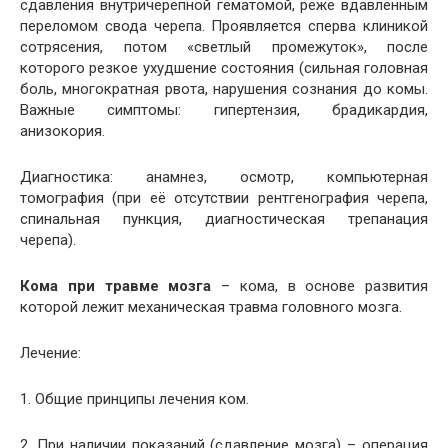
сдавления внутричерепной гематомой, реже вдавленным
переломом свода черепа. Проявляется сперва клиникой
сотрясения, потом «светлый промежуток», после
которого резкое ухудшение состояния (сильная головная
боль, многократная рвота, нарушения сознания до комы.
Важные симптомы: гипертензия, брадикардия,
анизокория.
Диагностика: анамнез, осмотр, компьютерная
томография (при её отсутствии рентгенография черепа,
спинальная пункция, диагностическая трепанация
черепа).
Кома при травме мозга
– кома, в основе развития
которой лежит механическая травма головного мозга.
Лечение:
1. Общие принципы лечения ком.
2. При наличии показаний (сдавление мозга) – операция