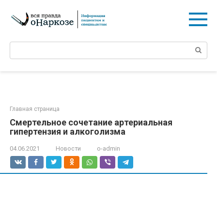
Перейти
к
контенту
Поиск:
Главная страница
Смертельное сочетание артериальная
гипертензия и алкоголизма
04.06.2021
Новости
o-admin