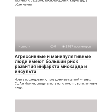
таблетки с сахаром, заключающийся, к примеру, в
облегчении
Новости
0
2 987 просмотров
Агрессивные и манипулятивные
люди имеют больший риск
развития инфаркта миокарда и
инсульта
Новые исследования, проведенные группой ученых
США и Италии, свидетельствуют о том, что вспыльчивые
люди,