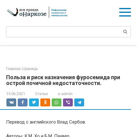
Перейти
к
контенту
Поиск:
Главная страница
Польза и риск назначения фуросемида при
острой почечной недостаточности.
15.06.2021
Статьи
o-admin
Перевод с английского Влад Сербов.
Авторы: К.М. Хо и Б.М. Паувер.