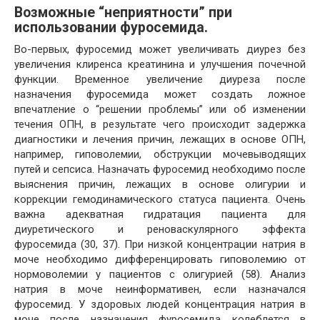
Возможные “неприятности” при
использовании фуросемида.
Во-первых, фуросемид может увеличивать диурез без
увеличения клиренса креатинина и улучшения почечной
функции. Временное увеличение диуреза после
назначения фуросемида может создать ложное
впечатление о “решении проблемы” или об изменении
течения ОПН, в результате чего происходит задержка
диагностики и лечения причин, лежащих в основе ОПН,
например, гиповолемии, обструкции мочевыводящих
путей и сепсиса. Назначать фуросемид необходимо после
выяснения причин, лежащих в основе олигурии и
коррекции гемодинамического статуса пациента. Очень
важна адекватная гидратация пациента для
диуретического и реноваскулярного эффекта
фуросемида (30, 37). При низкой концентрации натрия в
моче необходимо дифференцировать гиповолемию от
нормоволемии у пациентов с олигурией (58). Анализ
натрия в моче неинформативен, если назначался
фуросемид. У здоровых людей концентрация натрия в
моче после назначения фуросемида колеблется в