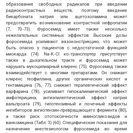
образования свободных радикалов при введении
радиоконтрастных веществ, поэтому введение
бикарбоната натрия или ацетозоламина может
предотвратить возникновение контрастной нефропатии
(7, 70-73). Фуросемид имеет также несколько
нежелательных системных эффектов. Высокие дозы
форосемида усиливают вазоконстрикцию, что может
быть опасно у пациентов с недостаточной функцией
миокарда (74). Na-K-Cl ко-транспортер присутствует
также в дыхательном тракте и фуросемид может
нарушать мукоцилиарный клиренс (75). Фуросемид также
взаимодействует с многими препаратами. Он снижает
клиренс теофиллина, других органических кислот и
гентамицина (76, 77); снижает терапевтический эффект
варфарина (78); усиливает гипокалиемический эффект
амфотерицина, антиэпилептический эффект натрия
вальпроата (79), гипотензивный и почечный эффекты
ингибиторов ангиотензин-превращающего фермента (80),
а также риск ототоксичности аминогликозидов и
ванкомицина (Табл. 3) (60). Специфические показания для
назначения анестезиологом фуросемида во время