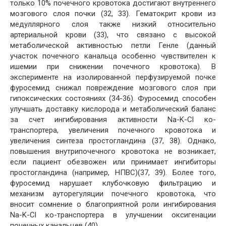
только 10% почечного кровотока достигают внутреннего
мозгового слоя почки (32, 33). Гематокрит крови из
медуллярного слоя также низкий относительно
артериальной крови (33), что связано с высокой
метаболической активностью петли Генле (данный
участок почечного канальца особенно чувствителен к
ишемии при снижении почечного кровотока). В
эксперименте на изолированной перфузируемой почке
фуросемид снижал повреждение мозгового слоя при
гипоксических состояниях (34-36). Фуросемид способен
улучшать доставку кислорода и метаболический баланс
за счет ингибирования активности Na-K-Cl ко-
транспортера, увеличения почечного кровотока и
увеличения синтеза простогландина (37, 38). Однако,
повышения внутрипочечного кровотока не возникает,
если пациент обезвожен или принимает ингибиторы
простогландина (например, НПВС)(37, 39). Более того,
фуросемид нарушает клубочковую фильтрацию и
механизм ауторегуляции почечного кровотока, что
вносит сомнение о благоприятной роли ингибирования
Na-K-Cl ко-транспортера в улучшении оксигенации
почечных канальцев (40).