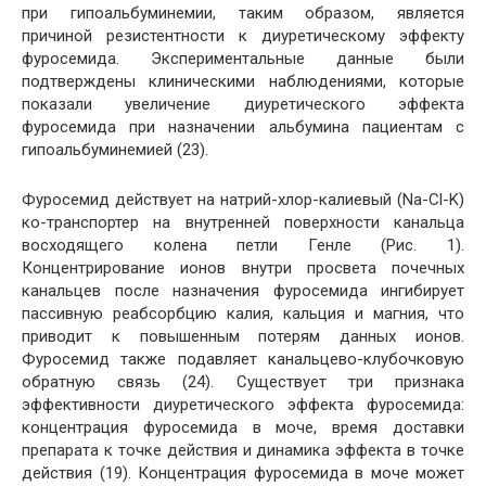
при гипоальбуминемии, таким образом, является
причиной резистентности к диуретическому эффекту
фуросемида. Экспериментальные данные были
подтверждены клиническими наблюдениями, которые
показали увеличение диуретического эффекта
фуросемида при назначении альбумина пациентам с
гипоальбуминемией (23).
Фуросемид действует на натрий-хлор-калиевый (Na-Cl-K)
ко-транспортер на внутренней поверхности канальца
восходящего колена петли Генле (Рис. 1).
Концентрирование ионов внутри просвета почечных
канальцев после назначения фуросемида ингибирует
пассивную реабсорбцию калия, кальция и магния, что
приводит к повышенным потерям данных ионов.
Фуросемид также подавляет канальцево-клубочковую
обратную связь (24). Существует три признака
эффективности диуретического эффекта фуросемида:
концентрация фуросемида в моче, время доставки
препарата к точке действия и динамика эффекта в точке
действия (19). Концентрация фуросемида в моче может