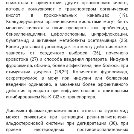
снижаться в присутствии других органических кислот,
которые конкурируют с транспортером органических
кислот в проксимальных канальцах (19).
Конкурирующими органическими кислотами могут быть
мочевая кислота и такие препараты как пробенецид,
бензилпенициллин, цефолоспорины, ципрофлоксацин,
буметамид и активные метаболиты осетламивира (25).
Время доставки фуросемида к его месту действия может
зависеть от сердечного выброса (26), почечного
кровотока (27) и способа введения препарата. Инфузия
фуросемида, обычно, более эффективна, чем болюсы при
стимуляции диуреза (28,29). Количество фуросемида,
секретируемое в мочу при инфузии или болюсном
введении одинаково, а механизм более эффективного
действия препарата при инфузии связан с длительным
ингибированием Na-K-Cl2 ко-транспортера.
Динамика фармакодинамического ответа на фуросемид
может снижаться при активации ренин-ангиотензин-
альдостероновой системы при дегидратации (30), при
приеме нестероидных противовоспалительных