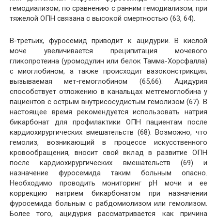
гемодиализом, по сравнению с ранним гемодиализом, при
тяжелой ОПН связана с высокой смертностью (63, 64).
В-третьих, фуросемид приводит к ацидурии. В кислой
моче увеличивается преципитация мочевого
гликопротеина (уромодулин или белок Тамма-Хорсфалла)
с миоглобином, а также происходит вазоконстрикция,
вызываемая мет-гемоглобином (65,66). Ацидурия
способствует отложению в канальцах метгемоглобина у
пациентов с острым внутрисосудистым гемолизом (67). В
настоящее время рекомендуется использовать натрия
бикарбонат для профилактики ОПН пациентам после
кардиохирургических вмешательств (68). Возможно, что
гемолиз, возникающий в процессе искусственного
кровообращения, вносит свой вклад в развитие ОПН
после кардиохирургических вмешательств (69) и
назначение фуросемида таким больным опасно.
Необходимо проводить мониторинг рН мочи и ее
коррекцию натрием бикарбонатом при назначении
фуросемида больным с рабдомиолизом или гемолизом.
Более того, ацидурия рассматривается как причина