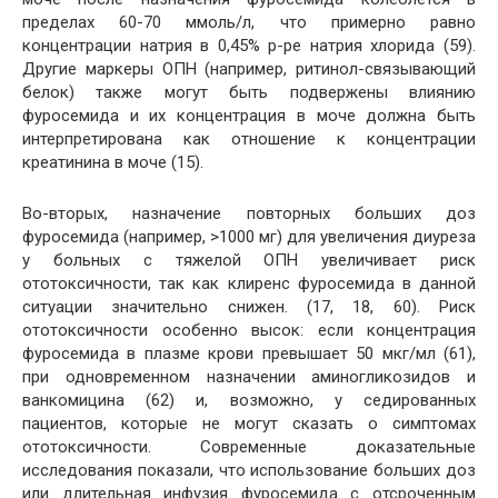
пределах 60-70 ммоль/л, что примерно равно
концентрации натрия в 0,45% р-ре натрия хлорида (59).
Другие маркеры ОПН (например, ритинол-связывающий
белок) также могут быть подвержены влиянию
фуросемида и их концентрация в моче должна быть
интерпретирована как отношение к концентрации
креатинина в моче (15).
Во-вторых, назначение повторных больших доз
фуросемида (например, >1000 мг) для увеличения диуреза
у больных с тяжелой ОПН увеличивает риск
ототоксичности, так как клиренс фуросемида в данной
ситуации значительно снижен. (17, 18, 60). Риск
ототоксичности особенно высок: если концентрация
фуросемида в плазме крови превышает 50 мкг/мл (61),
при одновременном назначении аминогликозидов и
ванкомицина (62) и, возможно, у седированных
пациентов, которые не могут сказать о симптомах
ототоксичности. Современные доказательные
исследования показали, что использование больших доз
или длительная инфузия фуросемида с отсроченным