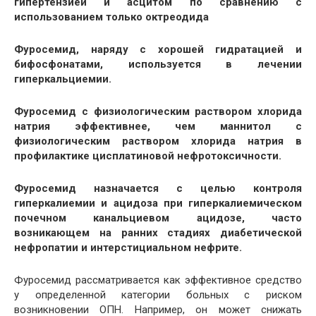
гипертензией и асцитом по сравнению с
использованием только октреодида
Фуросемид, наряду с хорошей гидратацией и
бифосфонатами, используется в лечении
гиперкальциемии.
Фуросемид с физиологическим раствором хлорида
натрия эффективнее, чем маннитол с
физиологическим раствором хлорида натрия в
профилактике цисплатиновой нефротоксичности.
Фуросемид назначается с целью контроля
гиперкалиемии и ацидоза при гиперкалиемическом
почечном канальциевом ацидозе, часто
возникающем на ранних стадиях диабетической
нефропатии и интерстициальном нефрите.
Фуросемид рассматривается как эффективное средство
у определенной категории больных с риском
возникновении ОПН. Например, он может снижать