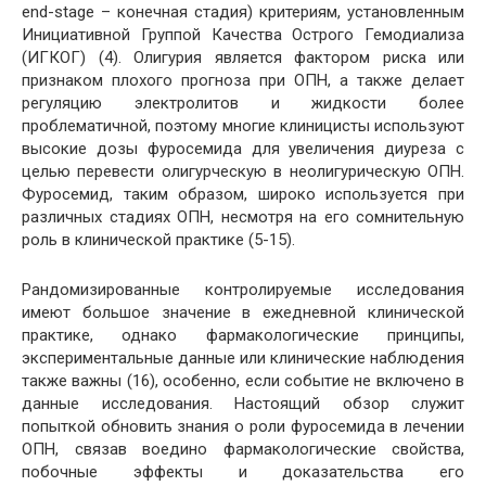
end-stage – конечная стадия) критериям, установленным
Инициативной Группой Качества Острого Гемодиализа
(ИГКОГ) (4). Олигурия является фактором риска или
признаком плохого прогноза при ОПН, а также делает
регуляцию электролитов и жидкости более
проблематичной, поэтому многие клиницисты используют
высокие дозы фуросемида для увеличения диуреза с
целью перевести олигурческую в неолигурическую ОПН.
Фуросемид, таким образом, широко используется при
различных стадиях ОПН, несмотря на его сомнительную
роль в клинической практике (5-15).
Рандомизированные контролируемые исследования
имеют большое значение в ежедневной клинической
практике, однако фармакологические принципы,
экспериментальные данные или клинические наблюдения
также важны (16), особенно, если событие не включено в
данные исследования. Настоящий обзор служит
попыткой обновить знания о роли фуросемида в лечении
ОПН, связав воедино фармакологические свойства,
побочные эффекты и доказательства его