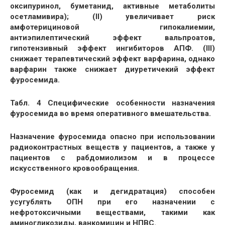
оксипуринол, буметанид, активные метаболиты
осетламивира); (II) увеличивает риск
амфотерициновой гипокалиемии,
антиэпилептический эффект вальпроатов,
гипотензивный эффект ингибиторов АПФ. (III)
снижает терапевтический эффект варфарина, однако
варфарин также снижает диуретичекий эффект
фуросемида.
Табл. 4 Специфические особенности назначения
фуросемида во время оперативного вмешательства.
Назначение фуросемида опасно при использовании
радиоконтрастных веществ у пациентов, а также у
пациентов с рабдомиолизом и в процессе
искусственного кровообращения.
Фуросемид (как и дегидратация) способен
усугублять ОПН при его назначении с
нефротоксичными веществами, такими как
аминогликозиды, ванкомицин и НПВС.