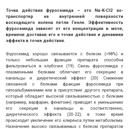
Точка действия фуросемида – это Na-K-Cl2 ко-
транспортер на внутренней поверхности
восходящего колена петли Генле. Эффективность
фуросемида зависит от его концентрации в моче,
времени доставки его к точке действия и динамики
эффекта в точке действия.
Фуросемид хорошо связывается с белком (>98%) и
только небольшая фракция препарата способна
фильтроваться в клубочке (19). Связь фуросемида с
плазменными белками облегчает его секрецию в
канальцы и диуретический эффект (20). Снижение
связанной с белками фракции фуросемида при
гипоальбуминемии или в присутствие другого препарата,
который обладает высокой связываемостью с белками
(например, варфарин, фенитоин) приводит к уменьшению
его секреции в канальцы и, соответственно,
диуретического эффекта (20-22); в тоже время
происходит увеличение его клиренса путем метаболизма.
Назначение высоко связываемых с белком препаратов