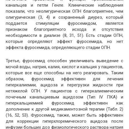
канальцев и петли Генле. Клинические наблюдения
показали, что неолигурическая ОПН благоприятнее, чем
олигурическая (3, 4) и сохраненный диурез, который
поддается стимуляции фуросемидом, является
признаком благоприятного исхода и отсутствия
необходимости в диализе (8, 31, 51). Есть стадии ОПН,
которые определяют эффект фуросемида, но нет
эффекта фуросемида, определяющего стадии ОПН.
Третье, фуросемид способен увеличивать выведение с
мочой воды, натрия, калия, кислот и кальция у пациентов,
которые все еще способны на него реагировать. Таким
образом, фуросемид эффективен для лечения
гиперкалиемии, ацидоза и перегрузки жидкости при
нетяжелой ОПН. У пациентов с гиперкалиемическим
почечным канальциевым ацидозом (Тип IV ПКА) и
гиперкальциемией фуросемид эффективен как
дополнение к другой медикаментозной терапии (Табл. 2)
(16, 52, 53). Фуросемид, также, может быть эффективен
для коррекции гиперхлоремического ацидоза после
инфузии больших доз физиологического раствора натрия