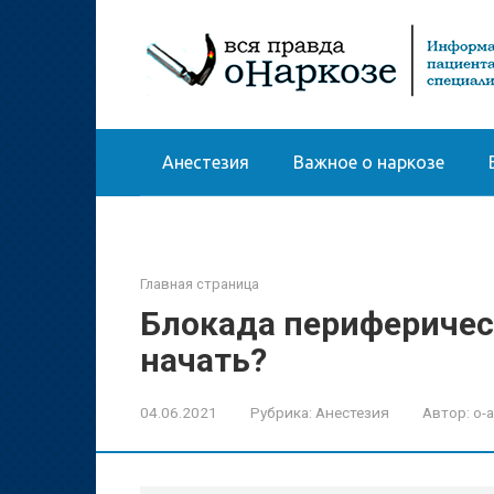
Перейти
к
контенту
Анестезия
Важное о наркозе
Главная страница
Блокада периферическ
начать?
04.06.2021
Рубрика:
Анестезия
Автор:
o-