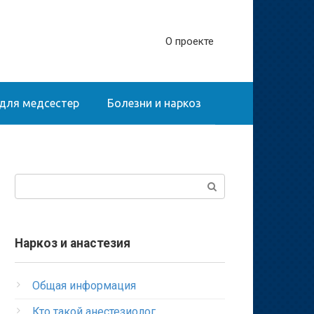
О проекте
для медсестер
Болезни и наркоз
Поиск:
Наркоз и анастезия
Общая информация
Кто такой анестезиолог