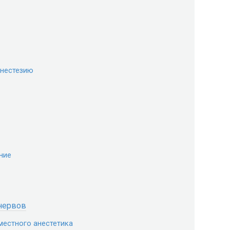
анестезию
ние
нервов
местного анестетика