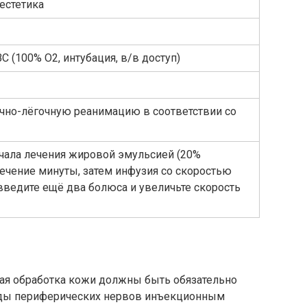
естетика
C (100% О2, интубация, в/в доступ)
ечно-лёгочную реанимацию в соответствии со
ачала лечения жировой эмульсией (20%
 течение минуты, затем инфузия со скоростью
введите ещё два болюса и увеличьте скорость
кая обработка кожи должны быть обязательно
ады периферических нервов инъекционным